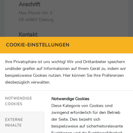
Anschrift
Max-Planck-Str. 2
DE-64807 Dieburg
Kontakt
+49 6071 208610
COOKIE-EINSTELLUNGEN
+49 6071 207578
adh@adh.de
Ihre Privatsphäre ist uns wichtig! Wir und Drittanbieter speichern
und/oder greifen auf Informationen auf Ihrem Gerät zu, indem wir
Social Media & Links
beispielsweise Cookies nutzen. Hier können Sie Ihre Präferenzen
diesbezüglich verwalten.
Notwendige Cookies
NOTWENDIGE
COOKIES
Diese Kategorie von Cookies sind
AKTUELLE
1 Meldungen
zwingend erforderlich für den Betrieb
der Seite. Dies bezieht sich
MELDUNGEN -
EXTERNE
INHALTE
beispielsweise auf sicherheitsrelevante
BEHINDERTENSPORT
Funktionen und die Funktionsfähigkeit