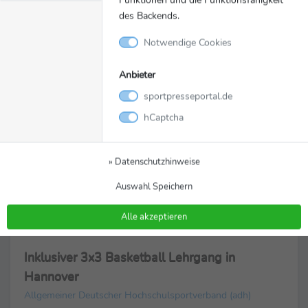
des Backends.
Video
Notwendige Cookies
Anbieter
sportpresseportal.de
hCaptcha
» Datenschutzhinweise
Auswahl Speichern
Alle akzeptieren
Video
19.12.2024
Inklusiver 3x3 Basketball Lehrgang in
Hannover
Allgemeiner Deutscher Hochschulsportverband (adh)