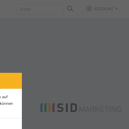
ACCOUNT
n auf
r können
um führenden
. Zu den