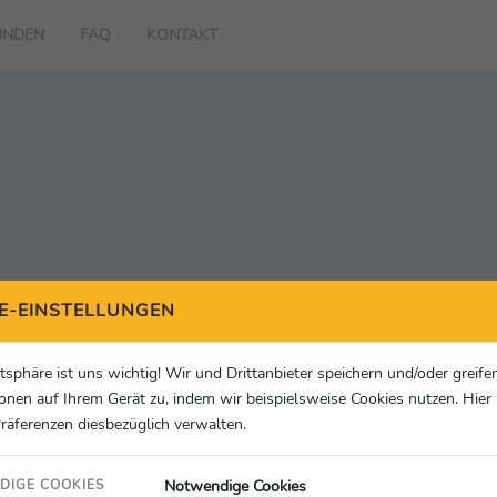
UNDEN
FAQ
KONTAKT
E-EINSTELLUNGEN
eiche Sport PR.
atsphäre ist uns wichtig! Wir und Drittanbieter speichern und/oder greife
onen auf Ihrem Gerät zu, indem wir beispielsweise Cookies nutzen. Hie
 Services GmbH
, ein Tochterunternehmen des im deutschsprachigen Ra
Präferenzen diesbezüglich verwalten.
tion von Pressematerial im Rahmen des
pro
SportPresseService
zuständig.
 - SportPressePortal.de honorar- und rechtefrei zur Verfügung gestellt
Notwendige Cookies
DIGE COOKIES