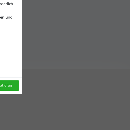
rderlich
nen und
ptieren