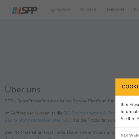
NEWS
VIDEOS
THEMEN
K
Über uns
COOKI
SPP - SportPressePortal.de ist die Service-Plattform für Ihre erfolgr
Ihre Priv
Informati
Im Auftrag der Kunden ist die
SID Sportmarketing & Communication
Sie Ihre 
Sport-Informations-Dienstes (SID)
, für die Produktion und Distribu
Das PR-Material umfasst Texte, Bilder sowie Videos und wird auf SPP
NOTWEN