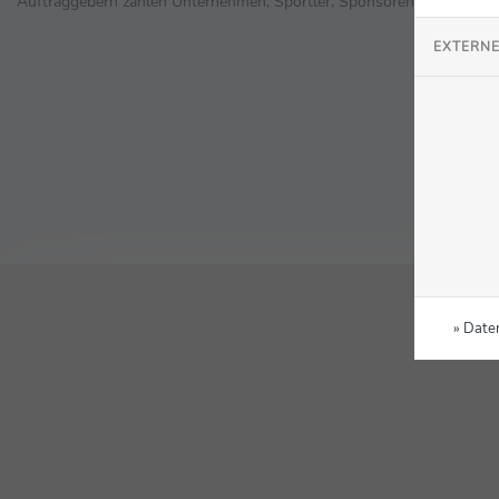
Auftraggebern zählen Unternehmen, Sportler, Sponsoren, Verbände, 
EXTERNE
» Date