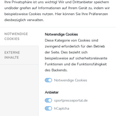
VERANSTALTUNGEN
Ihre Privatsphäre ist uns wichtig! Wir und Drittanbieter speichern
und/oder greifen auf Informationen auf Ihrem Gerät zu, indem wir
beispielsweise Cookies nutzen. Hier können Sie Ihre Präferenzen
Video
diesbezüglich verwalten.
Notwendige Cookies
NOTWENDIGE
COOKIES
Diese Kategorie von Cookies sind
zwingend erforderlich für den Betrieb
der Seite. Dies bezieht sich
EXTERNE
INHALTE
beispielsweise auf sicherheitsrelevante
Funktionen und die Funktionsfähigkeit
des Backends.
Notwendige Cookies
Video
06.02.2026
Anbieter
Ein Jahr vor der Heim-WM 2027: Bohmann,
sportpresseportal.de
Schober und Seifert sprechen über
hCaptcha
Entwicklungen, Erwartungen und Ziele für den