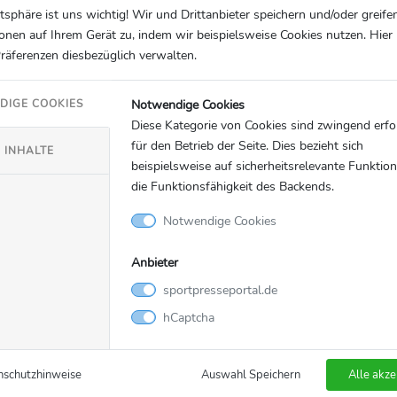
Wasserball
05.01.2024
atsphäre ist uns wichtig! Wir und Drittanbieter speichern und/oder greife
onen auf Ihrem Gerät zu, indem wir beispielsweise Cookies nutzen. Hie
 Aquatics Water Polo
European Water Polo
Präferenzen diesbezüglich verwalten.
ships Men - Belgrade
Championship Women
eam Biographies -
Eindhoven 2024 - Info
Notwendige Cookies
DIGE COOKIES
Kit + Participating Tea
Diese Kategorie von Cookies sind zwingend erfo
hies - Group A...
European Water Polo Champi
für den Betrieb der Seite. Dies bezieht sich
Women Eindhoven 2024 - Info
 INHALTE
beispielsweise auf sicherheitsrelevante Funktio
Team Biographies can be foun
die Funktionsfähigkeit des Backends.
https://drive.google.com/drive/
7mUUVdxIB9ylnCMBQYl9k5ub
Notwendige Cookies
usp=drive_link...
Anbieter
sportpresseportal.de
hCaptcha
uatics - LEN
European Aquatics - LEN
nschutzhinweise
Auswahl Speichern
Alle akze