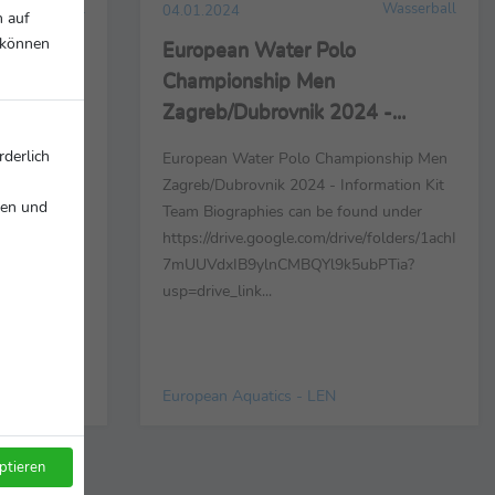
Wasserball
Wasserball
04.01.2024
n auf
r können
European Water Polo
Championship Men
rmation
Zagreb/Dubrovnik 2024 -
ms
Information Kit + Participating
rderlich
onship
European Water Polo Championship Men
Teams
rmation Kit
Zagreb/Dubrovnik 2024 - Information Kit
nen und
d under
Team Biographies can be found under
folders/1achI
https://drive.google.com/drive/folders/1achI
PTia?
7mUUVdxIB9ylnCMBQYl9k5ubPTia?
usp=drive_link...
European Aquatics - LEN
ptieren