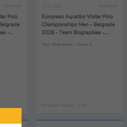
Wasserball
Wasserball
10.01.2026
er Polo
European Aquatics Water Polo
Belgrade
Championships Men - Belgrade
es -
2026 - Team Biographies -
Group B
Team Biographies - Group B...
European Aquatics - LEN