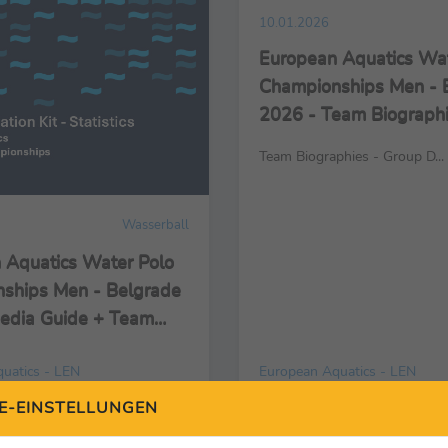
10.01.2026
European Aquatics Wat
Championships Men - 
2026 - Team Biographi
Group D
Team Biographies - Group D...
Wasserball
 Aquatics Water Polo
ships Men - Belgrade
edia Guide + Team
ies
uatics - LEN
European Aquatics - LEN
E-EINSTELLUNGEN