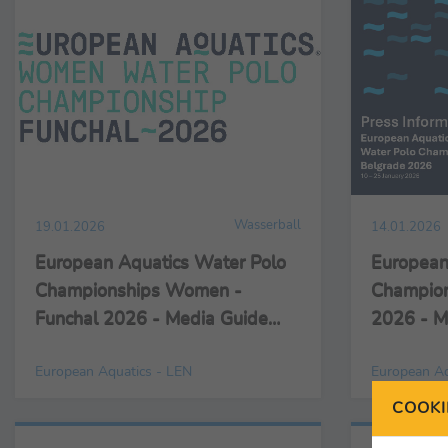
Wasserball
19.01.2026
14.01.2026
European Aquatics Water Polo
European
Championships Women -
Champion
Funchal 2026 - Media Guide
2026 - M
and Team Biographies
Biograph
European Aquatics - LEN
European Aq
COOKI