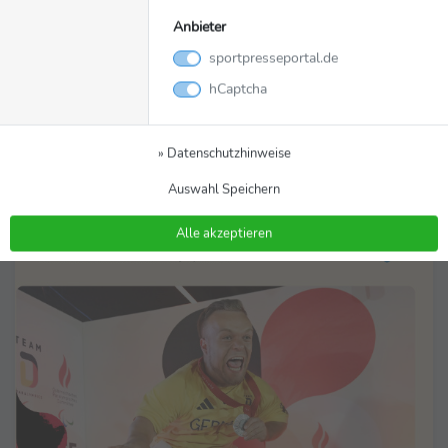
Video
03.09.2024
Anbieter
sportpresseportal.de
Team Deutschland Paralympics zieht Bilanz
zur Halbzeit
hCaptcha
Team Deutschland Paralympics
» Datenschutzhinweise
Auswahl Speichern
Alle akzeptieren