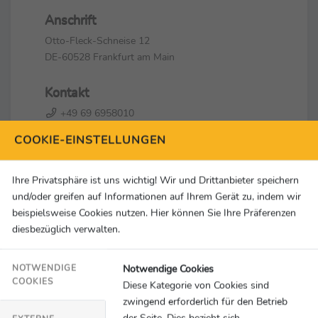
Anschrift
Otto-Fleck-Schneise 12
DE-60528 Frankfurt am Main
Kontakt
+49 69 6958010
info@dsm-olympia.de
COOKIE-EINSTELLUNGEN
Social Media & Links
Ihre Privatsphäre ist uns wichtig! Wir und Drittanbieter speichern
und/oder greifen auf Informationen auf Ihrem Gerät zu, indem wir
beispielsweise Cookies nutzen. Hier können Sie Ihre Präferenzen
diesbezüglich verwalten.
Notwendige Cookies
NOTWENDIGE
An dieser Stelle würden Inhalte von
COOKIES
Diese Kategorie von Cookies sind
YouTube geladen.
zwingend erforderlich für den Betrieb
der Seite. Dies bezieht sich