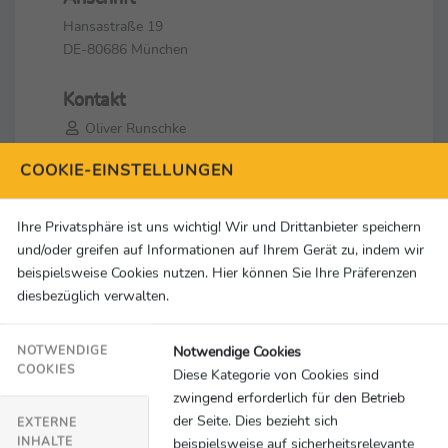
Hansastraße 19
DE-80686 München
Kontakt
Oliver Runschke
+49 89 7676 6965
COOKIE-EINSTELLUNGEN
oliver.runschke@adac.de
Social Media & Links
Ihre Privatsphäre ist uns wichtig! Wir und Drittanbieter speichern
und/oder greifen auf Informationen auf Ihrem Gerät zu, indem wir
beispielsweise Cookies nutzen. Hier können Sie Ihre Präferenzen
diesbezüglich verwalten.
Notwendige Cookies
NOTWENDIGE
COOKIES
Diese Kategorie von Cookies sind
zwingend erforderlich für den Betrieb
der Seite. Dies bezieht sich
EXTERNE
INHALTE
beispielsweise auf sicherheitsrelevante