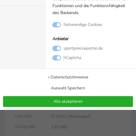
Funktionen und die Funktionsfähigkeit
des Backends.
Notwendige Cookies
Anbieter
sportpresseportal.de
Bild
Zurück zur Meldung
hCaptcha
Jules Gounon setzte am
Dekra Lausitzring die
» Datenschutzhinweise
Trainings-Bestzeit
Auswahl Speichern
Alle akzeptieren
F1.jpg
Dateiname
© ADAC Motorsport
Copyright
2.63 MB
Dateigröße