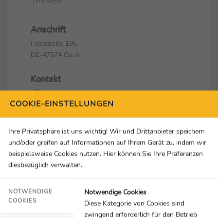
THEMEN
Anschrift
Feldstraße 195
DE-47574 Goch
Kontakt
+49 (0) 28 23 / 3 25 -0
COOKIE-EINSTELLUNGEN
+49 (0) 28 23 / 3 25 -32
info@derbystar.de
Ihre Privatsphäre ist uns wichtig! Wir und Drittanbieter speichern
Social Media & Links
und/oder greifen auf Informationen auf Ihrem Gerät zu, indem wir
beispielsweise Cookies nutzen. Hier können Sie Ihre Präferenzen
diesbezüglich verwalten.
Notwendige Cookies
NOTWENDIGE
COOKIES
Diese Kategorie von Cookies sind
zwingend erforderlich für den Betrieb