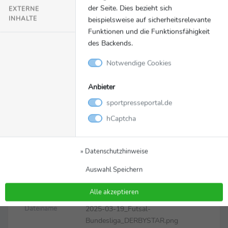
der Seite. Dies bezieht sich
EXTERNE
INHALTE
beispielsweise auf sicherheitsrelevante
Funktionen und die Funktionsfähigkeit
des Backends.
Notwendige Cookies
Anbieter
sportpresseportal.de
hCaptcha
Bild
Zurück zur Meldung
2025-03-19 Futsal-
» Datenschutzhinweise
Bundesliga
Auswahl Speichern
DERBYSTAR.png
Alle akzeptieren
2025-03-19_Futsal-
Dateiname
Bundesliga_DERBYSTAR.png