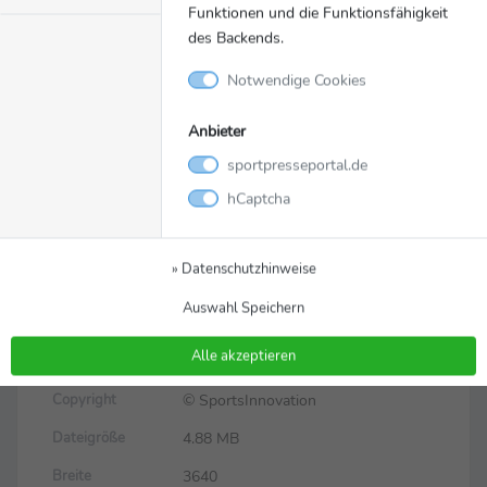
Funktionen und die Funktionsfähigkeit
des Backends.
Notwendige Cookies
Anbieter
sportpresseportal.de
Bild
Zurück zur Meldung
hCaptcha
SportsInnovation 2022 in
Düsseldorf
» Datenschutzhinweise
Auswahl Speichern
SportsInnovation 2022 in Düsseldorf
Alle akzeptieren
_AW57176.jpg
Dateiname
© SportsInnovation
Copyright
4.88 MB
Dateigröße
3640
Breite