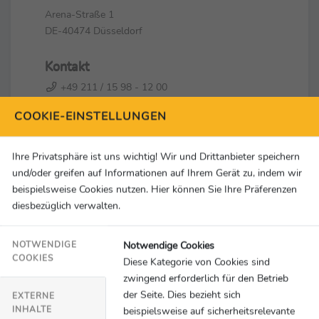
Arena-Straße 1
DE-40474 Düsseldorf
Kontakt
+49 211 / 15 98 - 12 00
+49 211 / 15 98 - 12 12
COOKIE-EINSTELLUNGEN
info@d-live.de
Social Media & Links
Ihre Privatsphäre ist uns wichtig! Wir und Drittanbieter speichern
und/oder greifen auf Informationen auf Ihrem Gerät zu, indem wir
beispielsweise Cookies nutzen. Hier können Sie Ihre Präferenzen
diesbezüglich verwalten.
Notwendige Cookies
NOTWENDIGE
COOKIES
Diese Kategorie von Cookies sind
zwingend erforderlich für den Betrieb
der Seite. Dies bezieht sich
EXTERNE
INHALTE
beispielsweise auf sicherheitsrelevante