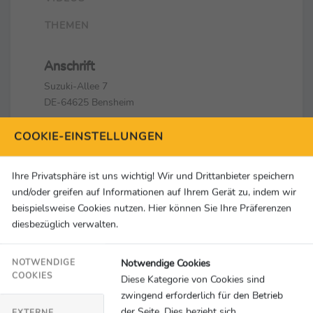
THEMEN
Anschrift
Suzuki-Allee 7
DE-64625 Bensheim
Kontakt
COOKIE-EINSTELLUNGEN
Michael Krämer
+49 62 51 / 5700 520
Ihre Privatsphäre ist uns wichtig! Wir und Drittanbieter speichern
presse@suzuki.de
und/oder greifen auf Informationen auf Ihrem Gerät zu, indem wir
beispielsweise Cookies nutzen. Hier können Sie Ihre Präferenzen
Social Media & Links
diesbezüglich verwalten.
Notwendige Cookies
NOTWENDIGE
COOKIES
Diese Kategorie von Cookies sind
zwingend erforderlich für den Betrieb
der Seite. Dies bezieht sich
EXTERNE