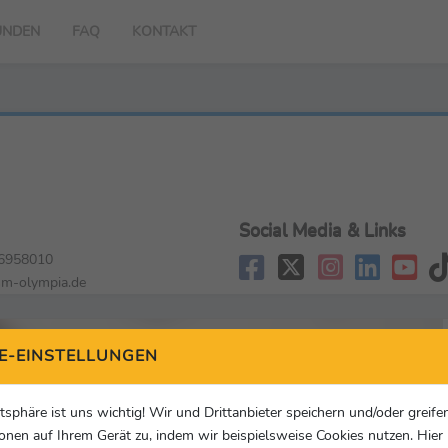
UNDEN
FAQ
KONTAKT
Social Media & Links
6958010
m-olympia.de
E-EINSTELLUNGEN
atsphäre ist uns wichtig! Wir und Drittanbieter speichern und/oder greife
onen auf Ihrem Gerät zu, indem wir beispielsweise Cookies nutzen. Hie