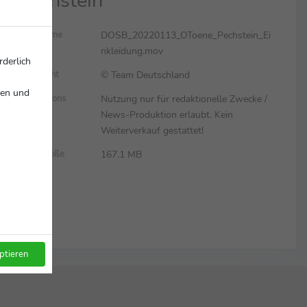
Pechstein
DOSB_20220113_OToene_Pechstein_Ei
Dateiname
nkleidung.mov
rderlich
© Team Deutschland
Copyright
nen und
Nutzung nur für redaktionelle Zwecke /
Restrictions
News-Produktion erlaubt. Kein
Weiterverkauf gestattet!
167.1 MB
Dateigröße
ptieren