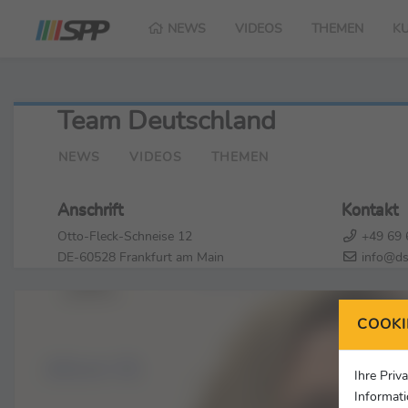
NEWS
VIDEOS
THEMEN
K
Team Deutschland
NEWS
VIDEOS
THEMEN
Anschrift
Kontakt
Otto-Fleck-Schneise 12
+49 69 
DE-60528 Frankfurt am Main
info@ds
COOKI
Ihre Priv
Informati