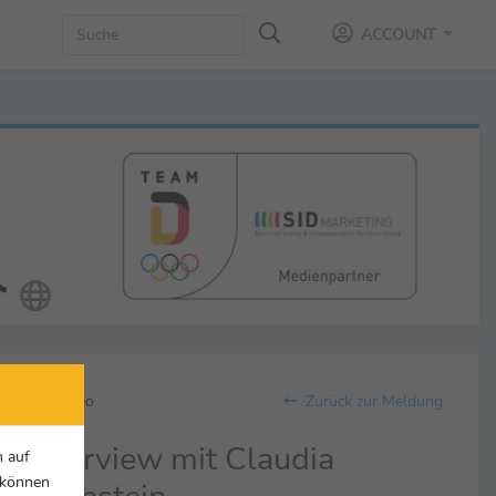
ACCOUNT
Video
Zurück zur Meldung
Interview mit Claudia
n auf
r können