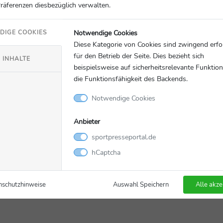
Präferenzen diesbezüglich verwalten.
nhalte von YouTube geladen.
Notwendige Cookies
DIGE COOKIES
Diese Kategorie von Cookies sind zwingend erfo
wie YouTube zu interagieren oder diese
für den Betrieb der Seite. Dies bezieht sich
en wir Ihre Zustimmung.
 INHALTE
beispielsweise auf sicherheitsrelevante Funktio
die Funktionsfähigkeit des Backends.
g erlauben
Notwendige Cookies
Anbieter
sportpresseportal.de
hCaptcha
nschutzhinweise
Auswahl Speichern
Alle akze