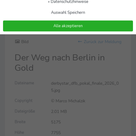
» Datenschutzhinweise
Auswahl Speichern
Alle akzeptieren
Bild
Zurück zur Meldung
Der Weg nach Berlin in
Gold
derbystar_dfb_pokal_finale_2026_0
Dateiname
5.jpg
© Marco Michalzik
Copyright
2.01 MB
Dateigröße
5175
Breite
7755
Höhe