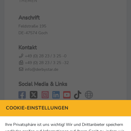
THEMEN
Anschrift
Feldstraße 195
DE-47574 Goch
Kontakt
+49 (0) 28 23 / 3 25 -0
+49 (0) 28 23 / 3 25 -32
info@derbystar.de
Social Media & Links
COOKIE-EINSTELLUNGEN
Ihre Privatsphäre ist uns wichtig! Wir und Drittanbieter speichern
und/oder greifen auf Informationen auf Ihrem Gerät zu, indem wir