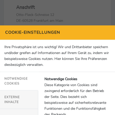
Anschrift
Otto-Fleck-Schneise 12
DE-60528 Frankfurt am Main
COOKIE-EINSTELLUNGEN
Kontakt
+49 69 6958010
info@dsm-olympia.de
Ihre Privatsphäre ist uns wichtig! Wir und Drittanbieter speichern
und/oder greifen auf Informationen auf Ihrem Gerät zu, indem wir
beispielsweise Cookies nutzen. Hier können Sie Ihre Präferenzen
Social Media & Links
diesbezüglich verwalten.
Notwendige Cookies
NOTWENDIGE
COOKIES
Diese Kategorie von Cookies sind
zwingend erforderlich für den Betrieb
der Seite. Dies bezieht sich
EXTERNE
An dieser Stelle würden Inhalte von
INHALTE
beispielsweise auf sicherheitsrelevante
YouTube geladen.
Funktionen und die Funktionsfähigkeit
des Backends.