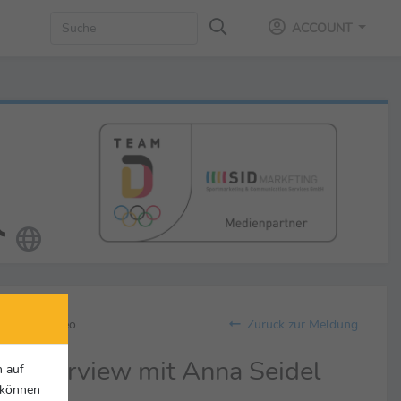
ACCOUNT
Video
Zurück zur Meldung
Interview mit Anna Seidel
n auf
r können