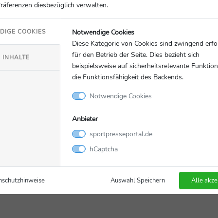
Präferenzen diesbezüglich verwalten.
nhalte von YouTube geladen.
Notwendige Cookies
DIGE COOKIES
Diese Kategorie von Cookies sind zwingend erfo
wie YouTube zu interagieren oder diese
für den Betrieb der Seite. Dies bezieht sich
en wir Ihre Zustimmung.
 INHALTE
beispielsweise auf sicherheitsrelevante Funktio
die Funktionsfähigkeit des Backends.
g erlauben
Notwendige Cookies
Anbieter
sportpresseportal.de
hCaptcha
nschutzhinweise
Auswahl Speichern
Alle akze