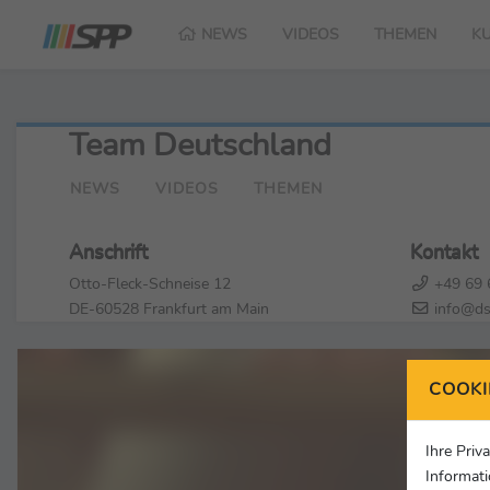
NEWS
VIDEOS
THEMEN
K
Team Deutschland
NEWS
VIDEOS
THEMEN
Anschrift
Kontakt
Otto-Fleck-Schneise 12
+49 69 
DE-60528 Frankfurt am Main
info@ds
COOKI
Ihre Priv
Informati