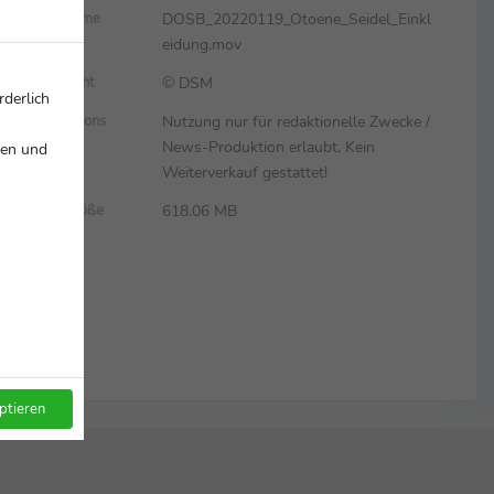
DOSB_20220119_Otoene_Seidel_Einkl
Dateiname
eidung.mov
© DSM
Copyright
rderlich
Nutzung nur für redaktionelle Zwecke /
Restrictions
News-Produktion erlaubt. Kein
nen und
Weiterverkauf gestattet!
618.06 MB
Dateigröße
ptieren