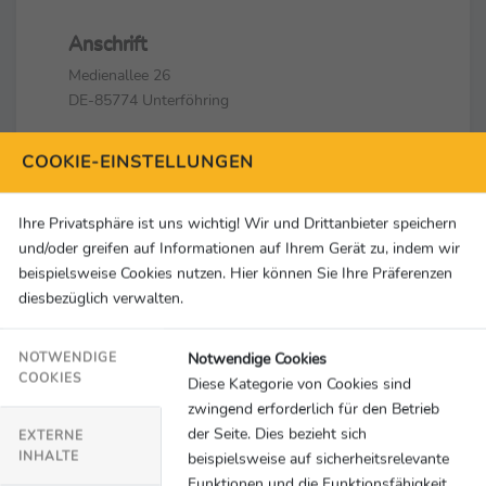
Anschrift
Medienallee 26
DE-85774 Unterföhring
Kontakt
COOKIE-EINSTELLUNGEN
+49 89 99 58-68 83
Sky-Sport-PR@sky.de
Ihre Privatsphäre ist uns wichtig! Wir und Drittanbieter speichern
und/oder greifen auf Informationen auf Ihrem Gerät zu, indem wir
Social Media & Links
beispielsweise Cookies nutzen. Hier können Sie Ihre Präferenzen
diesbezüglich verwalten.
Notwendige Cookies
NOTWENDIGE
COOKIES
Diese Kategorie von Cookies sind
zwingend erforderlich für den Betrieb
der Seite. Dies bezieht sich
EXTERNE
INHALTE
beispielsweise auf sicherheitsrelevante
Funktionen und die Funktionsfähigkeit