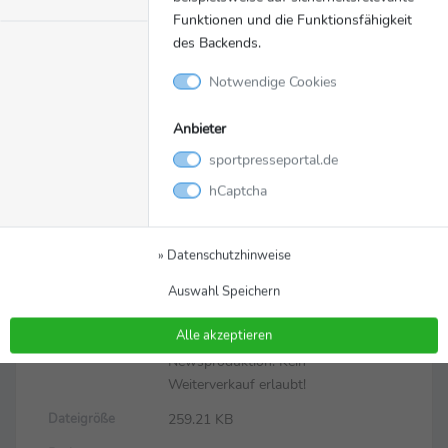
Funktionen und die Funktionsfähigkeit
des Backends.
Notwendige Cookies
Anbieter
sportpresseportal.de
Bild
Zurück zur Meldung
hCaptcha
Vorschau
» Datenschutzhinweise
Vorschau.jpg
Dateiname
Auswahl Speichern
© Team Deutschland Paralympics
Copyright
Alle akzeptieren
Nur zur redaktionellen Nutzung /
Restrictions
Newsproduktion. Kein
Weiterverkauf erlaubt!
259.21 KB
Dateigröße