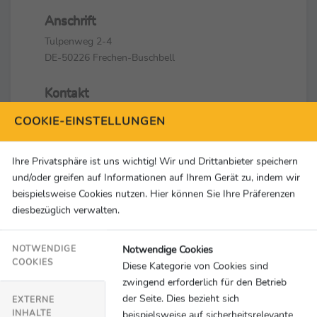
Anschrift
Tulpenweg 2-4
DE-50226 Frechen-Buschbell
Kontakt
+49 2234-6000-0
COOKIE-EINSTELLUNGEN
+49 2234-6000-150
pressestelle@dbs-npc.de
Ihre Privatsphäre ist uns wichtig! Wir und Drittanbieter speichern
und/oder greifen auf Informationen auf Ihrem Gerät zu, indem wir
Social Media & Links
beispielsweise Cookies nutzen. Hier können Sie Ihre Präferenzen
diesbezüglich verwalten.
Notwendige Cookies
NOTWENDIGE
COOKIES
Diese Kategorie von Cookies sind
zwingend erforderlich für den Betrieb
der Seite. Dies bezieht sich
EXTERNE
INHALTE
beispielsweise auf sicherheitsrelevante