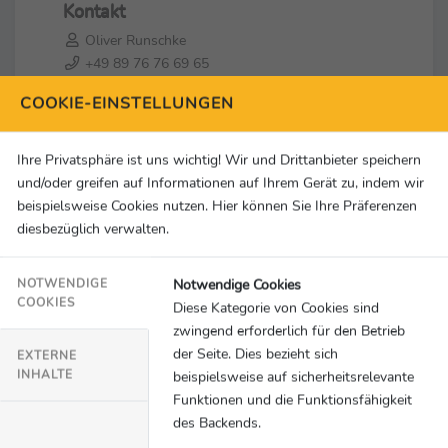
Kontakt
Oliver Runschke
+49 89 76 76 69 65
oliver.runschke@adac.de
COOKIE-EINSTELLUNGEN
Social Media & Links
Ihre Privatsphäre ist uns wichtig! Wir und Drittanbieter speichern
und/oder greifen auf Informationen auf Ihrem Gerät zu, indem wir
beispielsweise Cookies nutzen. Hier können Sie Ihre Präferenzen
diesbezüglich verwalten.
Notwendige Cookies
NOTWENDIGE
An dieser Stelle würden Inhalte von
COOKIES
Diese Kategorie von Cookies sind
YouTube geladen.
zwingend erforderlich für den Betrieb
der Seite. Dies bezieht sich
Einmalig erlauben
EXTERNE
INHALTE
beispielsweise auf sicherheitsrelevante
Funktionen und die Funktionsfähigkeit
des Backends.