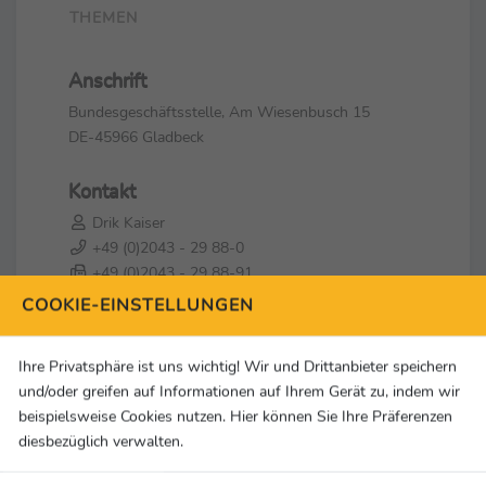
THEMEN
Anschrift
Bundesgeschäftsstelle, Am Wiesenbusch 15
DE-45966 Gladbeck
Kontakt
Drik Kaiser
+49 (0)2043 - 29 88-0
+49 (0)2043 - 29 88-91
dirk.kaiser@karate.de
COOKIE-EINSTELLUNGEN
Social Media & Links
Ihre Privatsphäre ist uns wichtig! Wir und Drittanbieter speichern
und/oder greifen auf Informationen auf Ihrem Gerät zu, indem wir
beispielsweise Cookies nutzen. Hier können Sie Ihre Präferenzen
diesbezüglich verwalten.