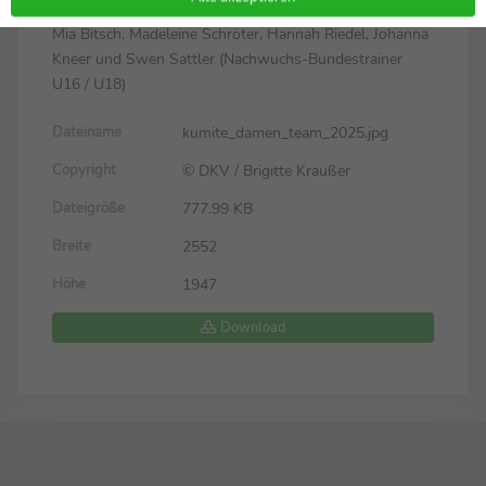
Jerewan - Bundestrainer Noah Bitsch, Shara Hubrich,
Mia Bitsch, Madeleine Schröter, Hannah Riedel, Johanna
Kneer und Swen Sattler (Nachwuchs-Bundestrainer
U16 / U18)
kumite_damen_team_2025.jpg
Dateiname
© DKV / Brigitte Kraußer
Copyright
777.99 KB
Dateigröße
2552
Breite
1947
Höhe
Download