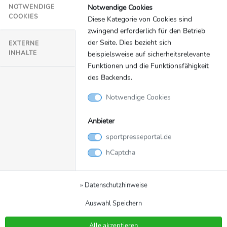
Notwendige Cookies
NOTWENDIGE
COOKIES
Diese Kategorie von Cookies sind
zwingend erforderlich für den Betrieb
der Seite. Dies bezieht sich
EXTERNE
INHALTE
beispielsweise auf sicherheitsrelevante
Funktionen und die Funktionsfähigkeit
des Backends.
Notwendige Cookies
Anbieter
sportpresseportal.de
hCaptcha
Bild
Zurück zur Meldung
Kumite-Damen-Team
» Datenschutzhinweise
2025.jpg
Auswahl Speichern
Erfolgreiches Kumite-Damen-Team bei der EM in
Alle akzeptieren