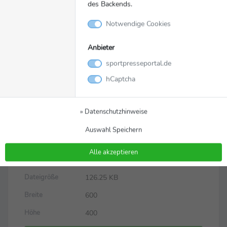
des Backends.
Notwendige Cookies
Anbieter
sportpresseportal.de
hCaptcha
Bild
Zurück zur Meldung
DTM Media
» Datenschutzhinweise
Auswahl Speichern
Media.jpg
Dateiname
Alle akzeptieren
© ADAC Motorsport
Copyright
126.25 KB
Dateigröße
600
Breite
400
Höhe