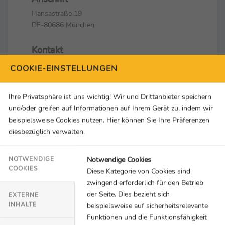
Hansastraße 19
DE-80686 München
Kontakt
Oliver Runschke
COOKIE-EINSTELLUNGEN
+49 89 7676 6965
oliver.runschke@adac.de
Ihre Privatsphäre ist uns wichtig! Wir und Drittanbieter speichern
und/oder greifen auf Informationen auf Ihrem Gerät zu, indem wir
Social Media & Links
beispielsweise Cookies nutzen. Hier können Sie Ihre Präferenzen
diesbezüglich verwalten.
Notwendige Cookies
NOTWENDIGE
COOKIES
Diese Kategorie von Cookies sind
zwingend erforderlich für den Betrieb
der Seite. Dies bezieht sich
EXTERNE
INHALTE
beispielsweise auf sicherheitsrelevante
Funktionen und die Funktionsfähigkeit