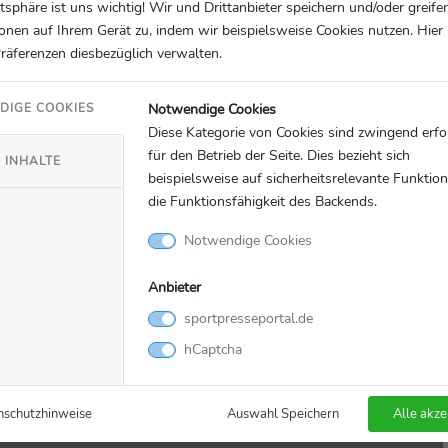
atsphäre ist uns wichtig! Wir und Drittanbieter speichern und/oder greife
onen auf Ihrem Gerät zu, indem wir beispielsweise Cookies nutzen. Hie
Präferenzen diesbezüglich verwalten.
Notwendige Cookies
DIGE COOKIES
nhalte von YouTube geladen.
Diese Kategorie von Cookies sind zwingend erfo
wie YouTube zu interagieren oder diese
für den Betrieb der Seite. Dies bezieht sich
 INHALTE
en wir Ihre Zustimmung.
beispielsweise auf sicherheitsrelevante Funktio
die Funktionsfähigkeit des Backends.
g erlauben
Notwendige Cookies
Anbieter
sportpresseportal.de
hCaptcha
nschutzhinweise
Auswahl Speichern
Alle akze