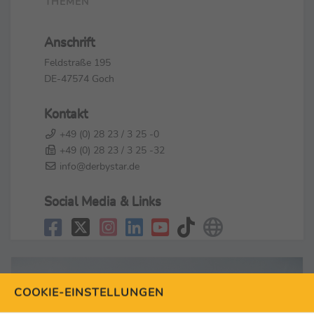
THEMEN
Anschrift
Feldstraße 195
DE-47574 Goch
Kontakt
+49 (0) 28 23 / 3 25 -0
+49 (0) 28 23 / 3 25 -32
info@derbystar.de
Social Media & Links
COOKIE-EINSTELLUNGEN