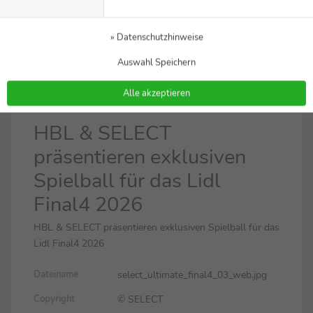
» Datenschutzhinweise
Auswahl Speichern
Alle akzeptieren
Bild
Zurück zur Meldung
HBL & SELECT
präsentieren exklusiven
Spielball für das Lidl
Final4 2026
HBL & SELECT präsentieren exklusiven Spielball für das
Lidl Final4 2026
select_ultimate_final4_03_web.jpg
Dateiname
© SELECT
Copyright