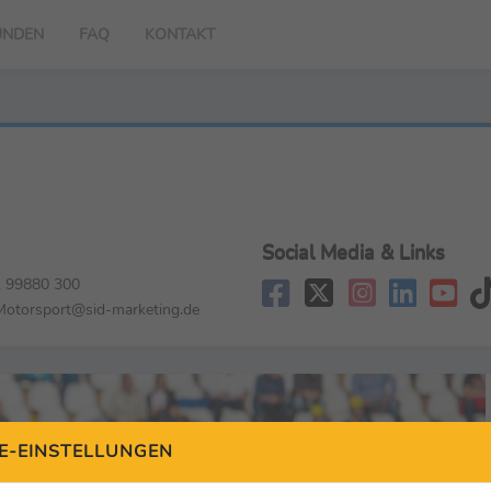
UNDEN
FAQ
KONTAKT
Social Media & Links
 99880 300
torsport@sid-marketing.de
E-EINSTELLUNGEN