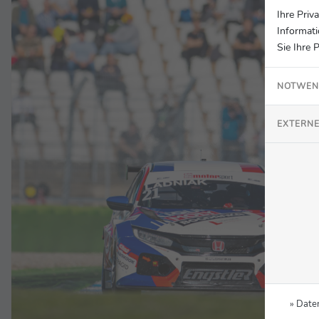
Ihre Priv
Informati
Sie Ihre 
NOTWEN
EXTERNE
» Date