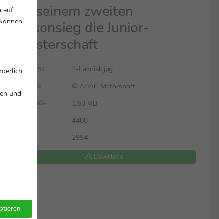
bei seinem zweiten
n auf
r können
Saisonsieg die Junior-
Meisterschaft
1-Ladniak.jpg
Dateiname
rderlich
© ADAC Motorsport
Copyright
nen und
1.63 MB
Dateigröße
4488
Breite
2994
Höhe
Download
ptieren