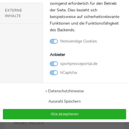
zwingend erforderlich für den Betrieb
der Seite. Dies bezieht sich
EXTERNE
INHALTE
beispielsweise auf sicherheitsrelevante
Funktionen und die Funktionsfähigkeit
des Backends.
Notwendige Cookies
Anbieter
sportpresseportal.de
Bild
Zurück zur Meldung
hCaptcha
Wasserman wird
» Datenschutzhinweise
Presenting Partner von
Auswahl Speichern
SPORT MARKE MEDIEN
Alle akzeptieren
Wasserman wird Presenting Partner von SPORT
MARKE MEDIEN