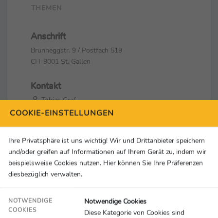
THEMEN
Anschrift
Brunneggstr. 9 / Postfach 519
CH-9001 St. Gallen
Kontakt
Tobias Graf
+41 71 226 42 30
COOKIE-EINSTELLUNGEN
graf@esb-online.com
Ihre Privatsphäre ist uns wichtig! Wir und Drittanbieter speichern
Social Media & Links
und/oder greifen auf Informationen auf Ihrem Gerät zu, indem wir
beispielsweise Cookies nutzen. Hier können Sie Ihre Präferenzen
diesbezüglich verwalten.
Notwendige Cookies
NOTWENDIGE
COOKIES
Diese Kategorie von Cookies sind