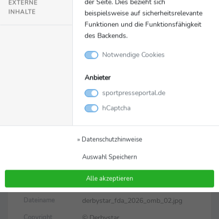
der Seite. Dies bezieht sich
EXTERNE
INHALTE
beispielsweise auf sicherheitsrelevante
Funktionen und die Funktionsfähigkeit
des Backends.
Notwendige Cookies
Anbieter
sportpresseportal.de
hCaptcha
Bild
Zurück zur Meldung
Individuelles Balldesign
» Datenschutzhinweise
für den elften Finaltag der
Auswahl Speichern
Amateure
Alle akzeptieren
derbystar_fda_2026_omb_02.jpg
Dateiname
© Derbystar
Copyright