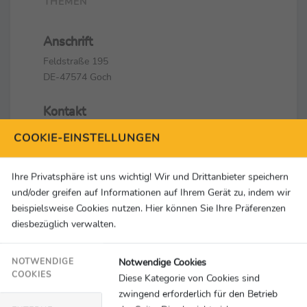
THEMEN
Anschrift
Feldstraße 195
DE-47574 Goch
Kontakt
+49 (0) 28 23 / 3 25 -0
COOKIE-EINSTELLUNGEN
+49 (0) 28 23 / 3 25 -32
info@derbystar.de
Ihre Privatsphäre ist uns wichtig! Wir und Drittanbieter speichern
und/oder greifen auf Informationen auf Ihrem Gerät zu, indem wir
Social Media & Links
beispielsweise Cookies nutzen. Hier können Sie Ihre Präferenzen
diesbezüglich verwalten.
Notwendige Cookies
NOTWENDIGE
COOKIES
Diese Kategorie von Cookies sind
zwingend erforderlich für den Betrieb