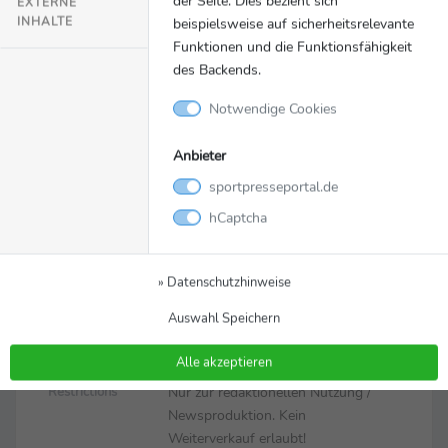
EXTERNE
INHALTE
beispielsweise auf sicherheitsrelevante
Funktionen und die Funktionsfähigkeit
des Backends.
Notwendige Cookies
Anbieter
sportpresseportal.de
Bild
Zurück zur Meldung
hCaptcha
Lisa Bergenthal
Lisa Bergenthal
» Datenschutzhinweise
Auswahl Speichern
Bild_LisaBergenthal.jpg
Dateiname
© adh
Copyright
Alle akzeptieren
Nur zur redaktionellen Nutzung /
Restrictions
Newsproduktion. Kein
Weiterverkauf erlaubt!