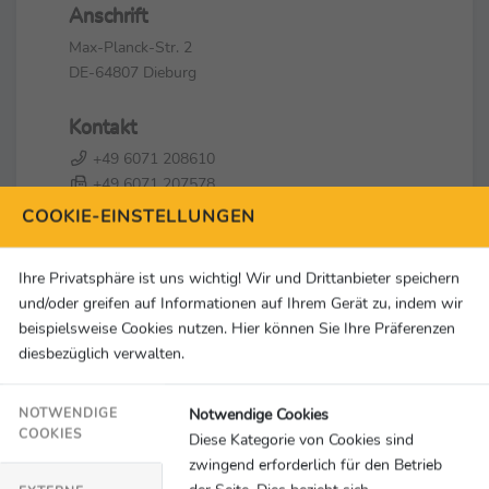
Anschrift
Max-Planck-Str. 2
DE-64807 Dieburg
Kontakt
+49 6071 208610
+49 6071 207578
adh@adh.de
COOKIE-EINSTELLUNGEN
Social Media & Links
Ihre Privatsphäre ist uns wichtig! Wir und Drittanbieter speichern
und/oder greifen auf Informationen auf Ihrem Gerät zu, indem wir
beispielsweise Cookies nutzen. Hier können Sie Ihre Präferenzen
diesbezüglich verwalten.
Notwendige Cookies
NOTWENDIGE
COOKIES
Diese Kategorie von Cookies sind
zwingend erforderlich für den Betrieb
der Seite. Dies bezieht sich