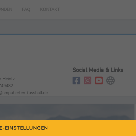
UNDEN
FAQ
KONTAKT
Social Media & Links
n Heintz
749482
@amputierten-fussball.de
E-EINSTELLUNGEN