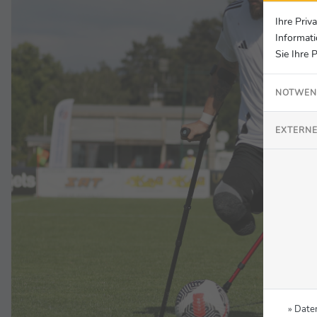
Ihre Priv
Informati
Sie Ihre 
NOTWEN
EXTERNE
» Date