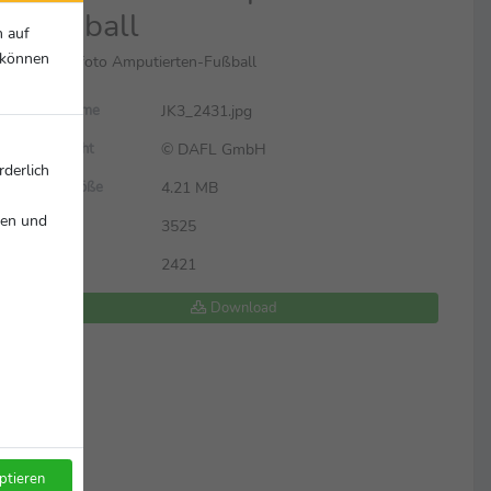
Fußball
n auf
r können
Szenenfoto Amputierten-Fußball
JK3_2431.jpg
Dateiname
© DAFL GmbH
Copyright
rderlich
4.21 MB
Dateigröße
nen und
3525
Breite
2421
Höhe
Download
ptieren