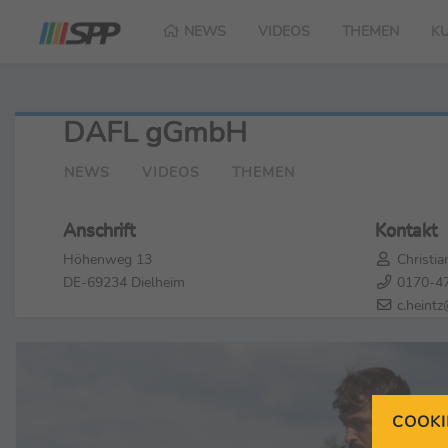
NEWS
VIDEOS
THEMEN
K
DAFL gGmbH
NEWS
VIDEOS
THEMEN
Anschrift
Kontakt
Höhenweg 13
Christia
DE-69234 Dielheim
0170-4
c.heintz
COOKI