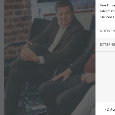
Ihre Priv
Informati
Sie Ihre 
NOTWEN
EXTERNE
» Date