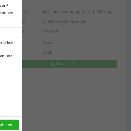
n auf
julianhukephotography_a1_04910.jpg
Dateiname
r können
© SID MixedZone/Huke
Copyright
3.72 MB
Dateigröße
4212
Breite
rderlich
2808
Höhe
nen und
Download
ptieren