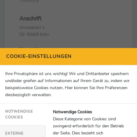
THEMEN
Anschrift
Ursulaplatz 1
DE-50668 Köln
Kontakt
COOKIE-EINSTELLUNGEN
+49 221 99880 0
redaktion@sid-marketing.de
Ihre Privatsphäre ist uns wichtig! Wir und Drittanbieter speichern
Social Media & Links
und/oder greifen auf Informationen auf Ihrem Gerät zu, indem wir
beispielsweise Cookies nutzen. Hier können Sie Ihre Präferenzen
diesbezüglich verwalten.
Notwendige Cookies
NOTWENDIGE
COOKIES
Diese Kategorie von Cookies sind
zwingend erforderlich für den Betrieb
der Seite. Dies bezieht sich
EXTERNE