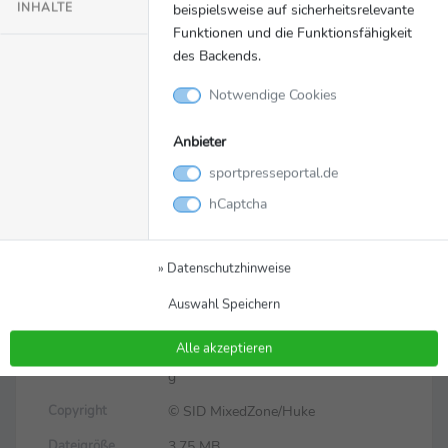
INHALTE
beispielsweise auf sicherheitsrelevante
Funktionen und die Funktionsfähigkeit
des Backends.
Notwendige Cookies
Anbieter
sportpresseportal.de
hCaptcha
Bild
Zurück zur Meldung
Foto von der SID
» Datenschutzhinweise
MixedZone
Auswahl Speichern
Alle akzeptieren
julianhukephotography_a1_05175.jp
Dateiname
g
© SID MixedZone/Huke
Copyright
3.75 MB
Dateigröße