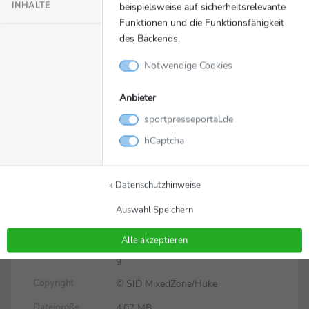
INHALTE
beispielsweise auf sicherheitsrelevante
Funktionen und die Funktionsfähigkeit
des Backends.
Notwendige Cookies
Anbieter
sportpresseportal.de
hCaptcha
Bild
Zurück zur Meldung
Foto von der SID
» Datenschutzhinweise
MixedZone
Auswahl Speichern
Alle akzeptieren
julianhukephotography_a1_05454.jp
Dateiname
g
© SID MixedZone/Huke
Copyright
4.07 MB
Dateigröße