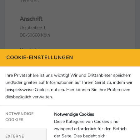
THEMEN
Anschrift
Ursulaplatz 1
DE-50668 Köln
Kontakt
COOKIE-EINSTELLUNGEN
+49 221 99880 0
redaktion@sid-marketing.de
Ihre Privatsphäre ist uns wichtig! Wir und Drittanbieter speichern
Social Media & Links
und/oder greifen auf Informationen auf Ihrem Gerät zu, indem wir
beispielsweise Cookies nutzen. Hier können Sie Ihre Präferenzen
diesbezüglich verwalten.
Notwendige Cookies
NOTWENDIGE
COOKIES
Diese Kategorie von Cookies sind
zwingend erforderlich für den Betrieb
der Seite. Dies bezieht sich
EXTERNE