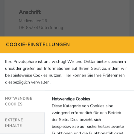
Anschrift
Medienallee 26
DE-85774 Unterföhring
Kontakt
COOKIE-EINSTELLUNGEN
+49 89 99 58-68 83
Sky-Sport-PR@sky.de
Ihre Privatsphäre ist uns wichtig! Wir und Drittanbieter speichern
und/oder greifen auf Informationen auf Ihrem Gerät zu, indem wir
Social Media & Links
beispielsweise Cookies nutzen. Hier können Sie Ihre Präferenzen
diesbezüglich verwalten.
Notwendige Cookies
NOTWENDIGE
COOKIES
Diese Kategorie von Cookies sind
zwingend erforderlich für den Betrieb
der Seite. Dies bezieht sich
EXTERNE
INHALTE
beispielsweise auf sicherheitsrelevante
Funktionen und die Funktionsfähigkeit