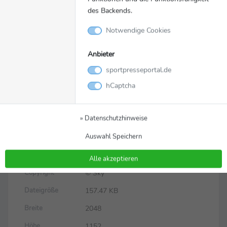
des Backends.
Notwendige Cookies
Anbieter
sportpresseportal.de
Bild
Zurück zur Meldung
hCaptcha
Lothar Matthäus
» Datenschutzhinweise
Lothar Matthäus
Auswahl Speichern
skysport_de_matthus_kolumne_666
Dateiname
7376.jpg
Alle akzeptieren
© Sky
Copyright
157.47 KB
Dateigröße
2048
Breite
1152
Höhe