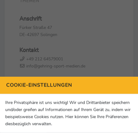
THEMEN
Anschrift
Fürker Straße 47
DE-42697 Solingen
Kontakt
+49 212 64579001
info@gehring-sport-medien.de
Social Media & Links
COOKIE-EINSTELLUNGEN
Ihre Privatsphäre ist uns wichtig! Wir und Drittanbieter speichern
und/oder greifen auf Informationen auf Ihrem Gerät zu, indem wir
beispielsweise Cookies nutzen. Hier können Sie Ihre Präferenzen
diesbezüglich verwalten.