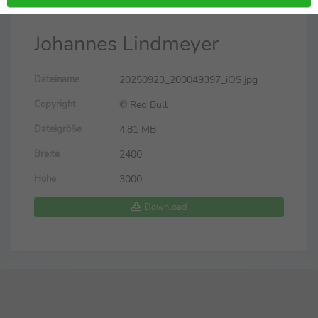
Bild
Zurück zur Meldung
Johannes Lindmeyer
20250923_200049397_iOS.jpg
Dateiname
© Red Bull
Copyright
4.81 MB
Dateigröße
2400
Breite
3000
Höhe
Download