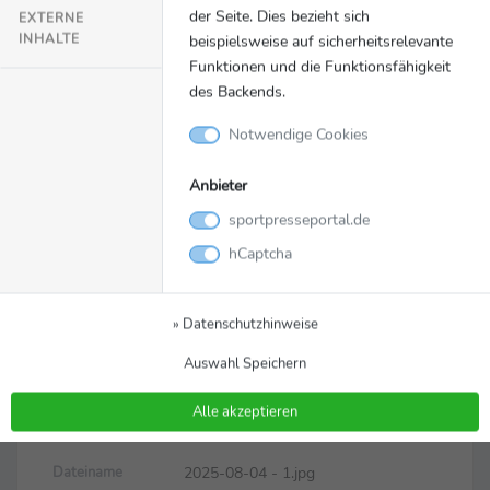
der Seite. Dies bezieht sich
EXTERNE
INHALTE
beispielsweise auf sicherheitsrelevante
Funktionen und die Funktionsfähigkeit
des Backends.
Notwendige Cookies
Anbieter
Bild
Zurück zur Meldung
sportpresseportal.de
Am Nürburgring startet die
hCaptcha
DTM mit Spitzenreiter
Lucas Auer in die zweite
» Datenschutzhinweise
Saisonhälfte
Auswahl Speichern
Am Nürburgring startet die DTM mit Spitzenreiter Lucas
Alle akzeptieren
Auer in die zweite Saisonhälfte
2025-08-04 - 1.jpg
Dateiname