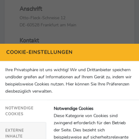
Anschrift
Otto-Fleck-Schneise 12
DE-60528 Frankfurt am Main
Kontakt
+49 69 6958010
COOKIE-EINSTELLUNGEN
info@dsm-olympia.de
Ihre Privatsphäre ist uns wichtig! Wir und Drittanbieter speichern
Social Media & Links
und/oder greifen auf Informationen auf Ihrem Gerät zu, indem wir
beispielsweise Cookies nutzen. Hier können Sie Ihre Präferenzen
diesbezüglich verwalten.
Notwendige Cookies
NOTWENDIGE
COOKIES
Diese Kategorie von Cookies sind
An dieser Stelle würden Inhalte von
zwingend erforderlich für den Betrieb
YouTube geladen.
der Seite. Dies bezieht sich
EXTERNE
INHALTE
beispielsweise auf sicherheitsrelevante