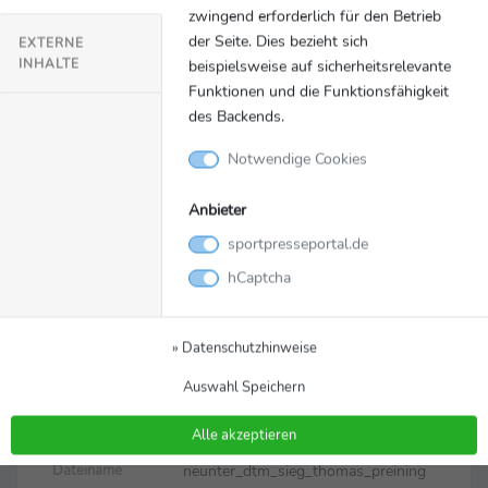
zwingend erforderlich für den Betrieb
der Seite. Dies bezieht sich
EXTERNE
INHALTE
beispielsweise auf sicherheitsrelevante
Funktionen und die Funktionsfähigkeit
des Backends.
Notwendige Cookies
Bild
Zurück zur Meldung
Anbieter
Neunter DTM-Sieg-
sportpresseportal.de
Thomas Preining gewann
hCaptcha
im Porsche 911 GT3 R von
» Datenschutzhinweise
Manthey
Auswahl Speichern
Neunter DTM-Sieg: Thomas Preining gewann im
Porsche 911 GT3 R von Manthey
Alle akzeptieren
neunter_dtm_sieg_thomas_preining
Dateiname