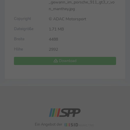
_gewann_im_porsche_911_gt3_r_vo
n_manthey.jpg
© ADAC Motorsport
Copyright
1.71 MB
Dateigröße
4488
Breite
2992
Höhe
Download
Ein Angebot der