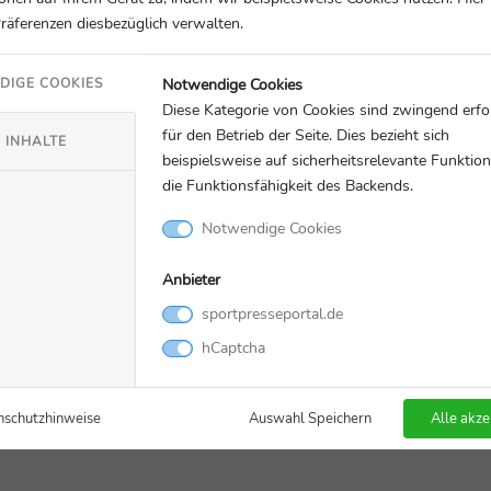
Präferenzen diesbezüglich verwalten.
Notwendige Cookies
DIGE COOKIES
nhalte von YouTube geladen.
Diese Kategorie von Cookies sind zwingend erfo
wie YouTube zu interagieren oder diese
für den Betrieb der Seite. Dies bezieht sich
 INHALTE
en wir Ihre Zustimmung.
beispielsweise auf sicherheitsrelevante Funktio
die Funktionsfähigkeit des Backends.
g erlauben
Notwendige Cookies
Anbieter
sportpresseportal.de
hCaptcha
nschutzhinweise
Auswahl Speichern
Alle akze