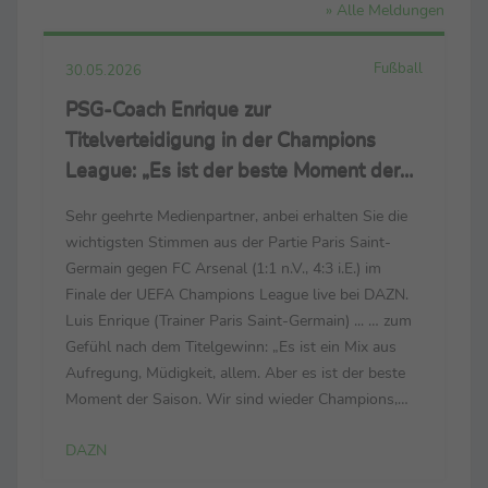
» Alle Meldungen
Fußball
30.05.2026
PSG-Coach Enrique zur
Titelverteidigung in der Champions
League: „Es ist der beste Moment der
Saison“
Sehr geehrte Medienpartner, anbei erhalten Sie die
wichtigsten Stimmen aus der Partie Paris Saint-
Germain gegen FC Arsenal (1:1 n.V., 4:3 i.E.) im
Finale der UEFA Champions League live bei DAZN.
Luis Enrique (Trainer Paris Saint-Germain) ... … zum
Gefühl nach dem Titelgewinn: „Es ist ein Mix aus
Aufregung, Müdigkeit, allem. Aber es ist der beste
Moment der Saison. Wir sind wieder Champions,
zum zweiten Mal in Folge. Das ist unglaublich. Wir
DAZN
haben es wegen unserer Fans verdient. Wir ...