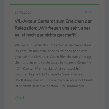
Fußball
16.05.2026
VfL-Akteur Gerhardt zum Erreichen der
Relegation: „Wir freuen uns sehr, aber
es ist noch gar nichts geschafft“
VfL-Akteur Gerhardt zum Erreichen der Relegation:
„Wir freuen uns sehr, aber es ist noch gar nichts
geschafft“ • Kiezkicker-Coach Blessin zum Abstieg:
„Es herrscht eine totale Leere in meinem Körper“ •
FCH-Kapitän Mainka: „Es ist ein unglaublich
trauriger Tag“ • DAZN-Experte Sami Khedira:
„Wolfsburg war am Ende einfach zu abgezockt und
ist verdient in der Relegation“ Berlin/München,
16.05.2026 - Sehr geehrte Medienpartner, anbei
DAZN
erhalten Sie die wichtigsten Stimmen aus ...