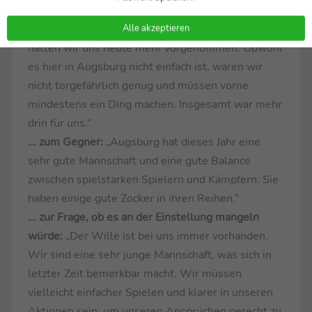
... zum Spiel:
„Unser Anspruch ist es, solche Spiele
zu gewinnen. Nach dem 0:0 bei Union Berlin
Alle akzeptieren
hatten wir uns heute mehr vorgenommen. Obwohl
es hier in Augsburg nicht einfach ist, waren wir
nicht torgefährlich genug und müssen vorne
mindestens ein Ding machen. Insgesamt war mehr
drin für uns.“
... zum Gegner:
„Augsburg hat dieses Jahr eine
sehr gute Mannschaft und eine gute Balance
zwischen spielstarken Spielern und Kämpfern. Sie
haben einige gute Zocker in ihren Reihen.“
... zur Frage, ob es an der Einstellung mangeln
würde:
„Der Wille ist bei uns immer vorhanden.
Wir sind eine sehr junge Mannschaft, was sich in
letzter Zeit bemerkbar macht. Wir müssen
vielleicht einfacher Spielen und klarer in unseren
Aktionen sein, um unseren Ansprüchen gerecht zu