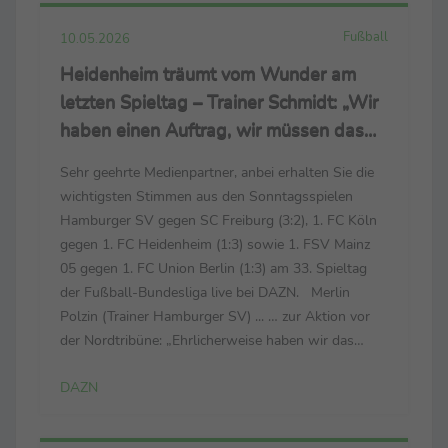
Fußball
10.05.2026
Heidenheim träumt vom Wunder am
letzten Spieltag – Trainer Schmidt: „Wir
haben einen Auftrag, wir müssen das
Spiel gewinnen“
Sehr geehrte Medienpartner, anbei erhalten Sie die
wichtigsten Stimmen aus den Sonntagsspielen
Hamburger SV gegen SC Freiburg (3:2), 1. FC Köln
gegen 1. FC Heidenheim (1:3) sowie 1. FSV Mainz
05 gegen 1. FC Union Berlin (1:3) am 33. Spieltag
der Fußball-Bundesliga live bei DAZN. Merlin
Polzin (Trainer Hamburger SV) ... … zur Aktion vor
der Nordtribüne: „Ehrlicherweise haben wir das
schon ein paar Tage länger geplant. Es ist nicht
DAZN
selbstverständlich, wie uns die Fans unterstützt ...