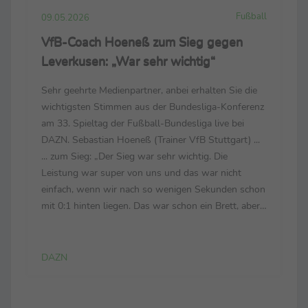
Fußball
09.05.2026
VfB-Coach Hoeneß zum Sieg gegen
Leverkusen: „War sehr wichtig“
Sehr geehrte Medienpartner, anbei erhalten Sie die
wichtigsten Stimmen aus der Bundesliga-Konferenz
am 33. Spieltag der Fußball-Bundesliga live bei
DAZN. Sebastian Hoeneß (Trainer VfB Stuttgart) ...
... zum Sieg: „Der Sieg war sehr wichtig. Die
Leistung war super von uns und das war nicht
einfach, wenn wir nach so wenigen Sekunden schon
mit 0:1 hinten liegen. Das war schon ein Brett, aber
wir haben das Spiel dann gedreht und einen
verdienten Sieg eingefahren.“ ... zur defensiven
Leistung...
DAZN