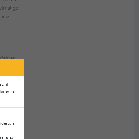
eimalige
ilanz
fahrer
r (21/A,
ll (22/A)
chmid
n auf
vo. Ein
r können
di R8 LMS
rderlich
nen und