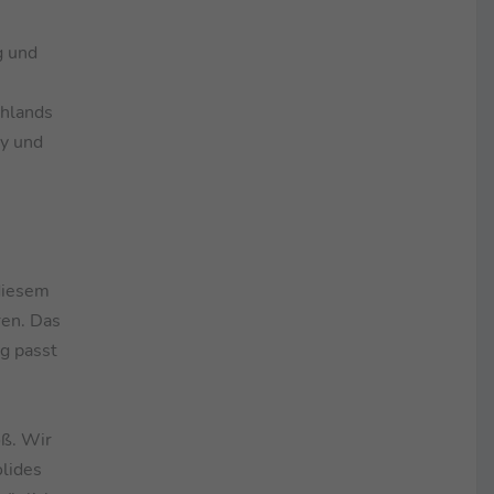
g und
chlands
y und
 diesem
ren. Das
ng passt
oß. Wir
lides