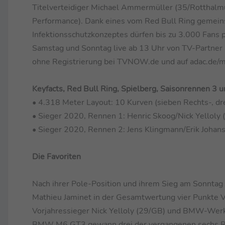
Titelverteidiger Michael Ammermüller (35/Rotthalm
Performance). Dank eines vom Red Bull Ring gemei
Infektionsschutzkonzeptes dürfen bis zu 3.000 Fans 
Samstag und Sonntag live ab 13 Uhr von TV-Partner 
ohne Registrierung bei TVNOW.de und auf adac.de/m
Keyfacts, Red Bull Ring, Spielberg, Saisonrennen 3 
• 4.318 Meter Layout: 10 Kurven (sieben Rechts-, dr
• Sieger 2020, Rennen 1: Henric Skoog/Nick Yellol
• Sieger 2020, Rennen 2: Jens Klingmann/Erik Joh
Die Favoriten
Nach ihrer Pole-Position und ihrem Sieg am Sonnta
Mathieu Jaminet in der Gesamtwertung vier Punkte Vo
Vorjahressieger Nick Yelloly (29/GB) und BMW-Werks
BMW M6 GT3 gewann drei der vergangenen sechs Renn