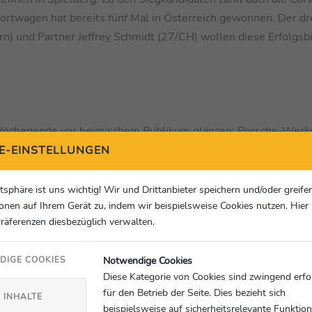
rtwagen hat bereits fünf Mal in Österreich gewonnen. Der dr
) und Partner Jeffrey Schmidt (27/CH) wollen diese Erfolgsb
ochenende vor heimischem Publikum glänzen: Porsche-Werks
achler (29/A, Precote Herberth Motorsport) und Mick Wishofe
E-EINSTELLUNGEN
Wertung, pilotieren einen Porsche 911 GT3 R. Constantin Schö
schaft Team Zakspeed Mobil Krankenkasse Racing, Clemens S
atsphäre ist uns wichtig! Wir und Drittanbieter speichern und/oder greife
GRT Grasser Racing Team in einem Lamborghini Huracán GT3 E
onen auf Ihrem Gerät zu, indem wir beispielsweise Cookies nutzen. Hie
Präferenzen diesbezüglich verwalten.
mon Reicher (21/A) und Norbert Siedler (38/A) steuern den Au
enz antritt.
Notwendige Cookies
DIGE COOKIES
Diese Kategorie von Cookies sind zwingend erfo
für den Betrieb der Seite. Dies bezieht sich
 INHALTE
beispielsweise auf sicherheitsrelevante Funktio