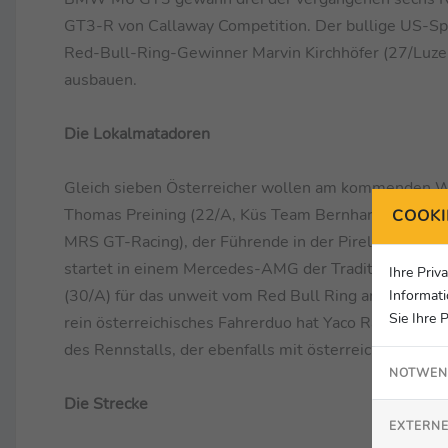
GT3-R von Callaway Competition. Der bullige US-Spo
Red-Bull-Ring-Gewinner Marvin Kirchhöfer (27/Luzern
ausbauen.
Die Lokalmatadoren
Gleich sieben Österreicher wollen am kommenden W
Thomas Preining (22/A, Küs Team Bernhard), Klaus B
COOKI
MRS GT-Racing), der Führende in der Pirelli-Junior-
startet in einem Mercedes-AMG der Traditionsmann
Ihre Priv
(30/A) für das unweit vom Red Bull Ring ansässige 
Informati
Sie Ihre 
rein österreichisches Fahrerduo hat Yaco Racing: Si
des Rennstalls, der ebenfalls mit österreichischer Liz
NOTWEN
Die Strecke
EXTERNE