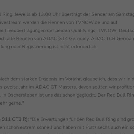
l Ring. Jeweils ab 13.00 Uhr überträgt der Sender am Samsta
m Livestream werden die Rennen von TVNOW.de und auf
 die Liveübertragungen der beiden Qualifyings. TVNOW, Deuts
s auch alle Rennen von ADAC GT4 Germany, ADAC TCR German
g oder Registrierung ist nicht erforderlich.
ach dem starken Ergebnis im Vorjahr, glaube ich, dass wir in
as zweite Jahr im ADAC GT Masters, davon sollten wir profitie
in. In Oschersleben ist uns das schon geglückt. Der Red Bull Ri
ehr gerne."
e 911 GT3 R):
"Die Erwartungen für den Red Bull Ring sind gr
 schon extrem schnell und haben mit Platz sechs auch ein so