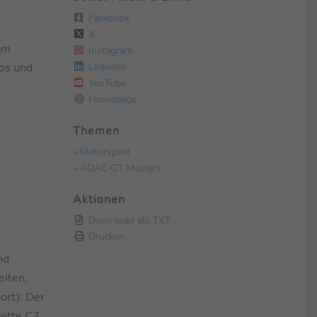
Facebook
X
 am
Instagram
LinkedIn
los und
YouTube
Homepage
Themen
» Motorsport
» ADAC GT Masters
Aktionen
Download als TXT
Drucken
nd
eiten,
ort): Der
vette C7