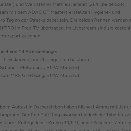
ünster) und Werksfahrer Mathieu Jaminet (26/F, beide SSR
nsam mit dem ADAC GT Masters erstellten Hygiene- und
pro Tag an der Strecke dabei sein. Die beiden Rennen werden
NITRO im Free-TV übertragen. Im Livestream sind sie kosten
otorsport zu sehen.
und 4 von 14 Streckenlänge:
ei Linkskurven), im Uhrzeigersinn befahren
y (Schubert Motorsport, BMW M6 GT3)
ansson (MRS GT-Racing, BMW M6 GT3)
g beim Auftakt in Oschersleben haben Michael Ammermüller u
rsprung. Der Red Bull Ring favorisiert jedoch die Tabellenzw
fahrer-Kollege Jesse Krohn (30/FIN, beide Schubert Motorsp
en in Spielberg. Zu den Siegkandidaten zählt auch die Cor