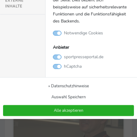
EXTERNE
INHALTE
beispielsweise auf sicherheitsrelevante
Funktionen und die Funktionsfähigkeit
des Backends.
Notwendige Cookies
Anbieter
sportpresseportal.de
Exklusiv-Interview mit Pierre Littbarski zum 1.
hCaptcha
FC Köln und Bayer Leverkusen
© SUZUKI DEUTSCHLAND GMBH
» Datenschutzhinweise
Auswahl Speichern
Alle akzeptieren