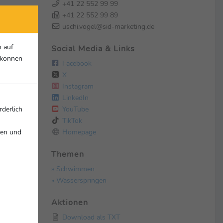
+41 22 552 99 99
+41 22 552 99 89
uschi.vogel@sid-marketing.de
n auf
Social Media & Links
r können
Facebook
X
Instagram
LinkedIn
YouTube
rderlich
TikTok
Homepage
nen und
Themen
» Schwimmen
» Wasserspringen
Aktionen
Download als TXT