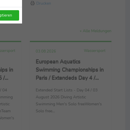
Drucken
ptieren
» Alle Meldungen
sersport
Wassersport
03.08.2026
European Aquatics
ps in
Swimming Championships in
 /
Paris / Extendeds Day 4 /
ming +
Diving + Artistic Swimming
/ 04
Extended Start Lists - Day 04 / 03
g
imming
August 2026 Diving Artistic
istic
Swimming Men's Solo freeWomen's
hTeam
Solo free...
Women's