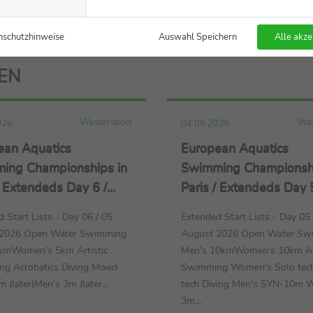
nschutzhinweise
Auswahl Speichern
Alle akze
LEN
Wassersport
Was
026
04.08.2026
ean Aquatics
European Aquatics
ing Championships in
Swimming Championshi
/ Extendeds Day 6 /
Paris / Extendeds Day 5
 + Artistic Swimming +
Diving + Artistic Swim
 Start Lists - Day 06 / 05
Extended Start Lists - Day 05 
Water Swimming
Open Water Swimmin
 2026 Open Water Swimming
August 2026 Open Water Sw
kmWomen's 5km Artistic
Men's 10kmWomen's 10km Art
g Acrobatics Diving Mixed
Swimming Women's Solo tec
(later)Men's 3m (later...
tech Diving Men's SYN-10m 
3m...