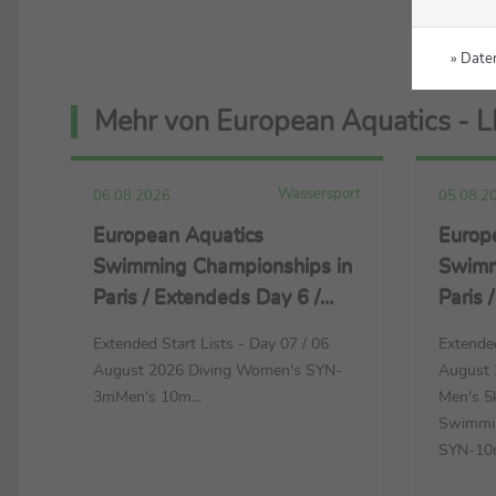
» Date
Mehr von European Aquatics - 
Wassersport
06.08.2026
05.08.2
European Aquatics
Europ
Swimming Championships in
Swimm
Paris / Extendeds Day 6 /
Paris 
Diving + Artistic Swimming +
Diving
Extended Start Lists - Day 07 / 06
Extended
Open Water Swimming
Open 
August 2026 Diving Women's SYN-
August
3mMen's 10m...
Men's 5
Swimmin
SYN-10m 