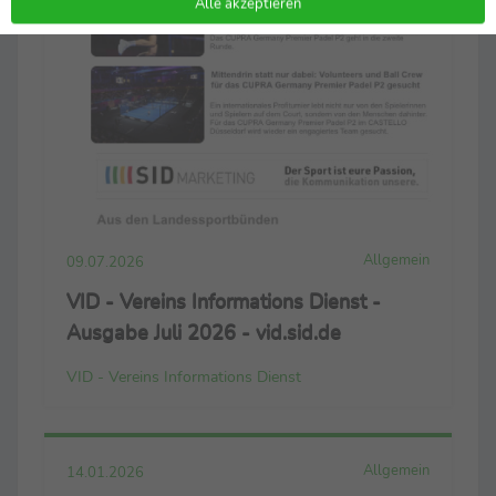
Alle akzeptieren
Allgemein
09.07.2026
VID - Vereins Informations Dienst -
Ausgabe Juli 2026 - vid.sid.de
VID - Vereins Informations Dienst
Allgemein
14.01.2026