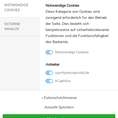
Notwendige Cookies
NOTWENDIGE
COOKIES
Diese Kategorie von Cookies sind
zwingend erforderlich für den Betrieb
der Seite. Dies bezieht sich
EXTERNE
INHALTE
beispielsweise auf sicherheitsrelevante
Funktionen und die Funktionsfähigkeit
des Backends.
VID Juni 2026
© VID
Notwendige Cookies
Download
Anbieter
sportpresseportal.de
hCaptcha
Mehr von VID - Vereins
Informations Dienst
» Datenschutzhinweise
» Alle Meldungen
Auswahl Speichern