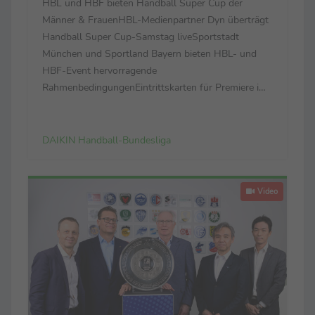
HBL und HBF bieten Handball Super Cup der
Männer & FrauenHBL-Medienpartner Dyn überträgt
Handball Super Cup-Samstag liveSportstadt
München und Sportland Bayern bieten HBL- und
HBF-Event hervorragende
RahmenbedingungenEintrittskarten für Premiere im
SAP Garden sind ab sofort hier erhältlich Handball-
und sportbegeisterte Menschen in München und
Bayern können sich besonders auf den Handball ...
DAIKIN Handball-Bundesliga
Video