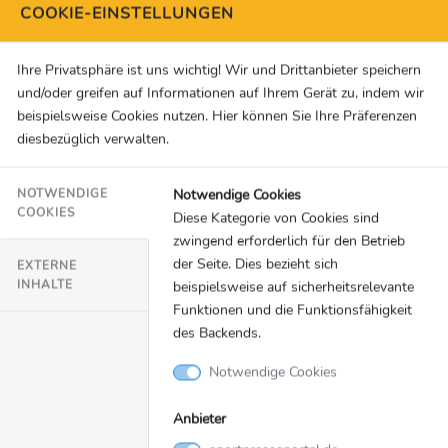
Neckar Löwen
(vor dem Spiel): „Eine
COOKIE-EINSTELLUNGEN
Übergangssaison ist immer zum Scheitern
verurteilt, egal wie man sie angeht. Die
Ihre Privatsphäre ist uns wichtig! Wir und Drittanbieter speichern
Torhüterleistung ist derzeit nicht da, dann wird es
und/oder greifen auf Informationen auf Ihrem Gerät zu, indem wir
beispielsweise Cookies nutzen. Hier können Sie Ihre Präferenzen
in der Bundesliga natürlich schwierig. Sie haben
diesbezüglich verwalten.
fünf Spieler, die im Angriff spielen können, aber
keine Abwehr. Und es gibt drei Verteidiger, die
Notwendige Cookies
NOTWENDIGE
nicht in der Offensive auflaufen können. Das
COOKIES
Diese Kategorie von Cookies sind
verhindert, dass du aus einer guten Defensive in
zwingend erforderlich für den Betrieb
einen Gegenstoß laufen kannst. Keine Chance.
der Seite. Dies bezieht sich
EXTERNE
Wenn deine Abwehrspezialisten am Kreis keinen
INHALTE
beispielsweise auf sicherheitsrelevante
Ball fangen können, dann hast du ein Problem.
Funktionen und die Funktionsfähigkeit
des Backends.
Daraus resultiert eine Unsicherheit. Klaus Gärtner
ist die ärmste Sau, die es gerade gibt.“
Notwendige Cookies
Für Rückfragen:
Anbieter
O-Ton-Service HBL/jk