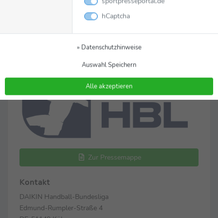
sportpresseportal.de
Daniel Mayr (
Mayr@liquimoly-hbl.de
)
hCaptcha
Mehr Informationen unter
www.liquimoly-
hbl.de/de
» Datenschutzhinweise
Auswahl Speichern
Alle akzeptieren
Zur Pressemappe
Kontakt
DAIKIN Handball-Bundesliga
Edmund-Rumpler-Straße 4