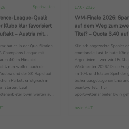
Sportwetten
026
17.07.2026
rence-League-Quali:
WM-Finale 2026: Span
 Klubs klar favorisiert
auf dem Weg zum zwe
ftakt – Austria mit
Titel? – Quote 3.40 auf
1.40 in Lettland –
und Argentinien – Fran
az hat es in der Qualifikation
Klinisch abgezockte Spanier o
legt Grundstein in
Favorit im Spiel um Plat
A Champions League mit
emotionale Last-Minute-Köni
ra
aren 4:0 im Hinspiel
Argentinien – wer wird Fußbal
cht, nun wollen auch die
Weltmeister 2026? Diese Frag
Austria und der SK Rapid auf
im 104. und letzten Spiel der 
chem Parkett erfolgreich in
bisher ausgetragenen Endrun
on starten. Laut
beantwortet. Für
ttenanbieter bwin warten auf
Sportwettenanbieter bwin ge
en Hauptstadt-Klubs in der
Europameister Spanien als Fav
UT
bwin AUT
nference League machbare
Finale am Sonntag (19. Juli, 2
. Die „Veilchen“ reisen zum
MESZ / ZDF und MagentaTV) 
flichtspiel der neuen Spielzeit
die „Comebacker“ aus Südamer
erstag (17:00 Uhr / PULS 4)
das Halbfinale gegen England