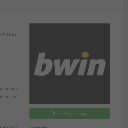
.45 Uhr)
r
Fache des
e, ist mit
Zur Pressemappe
 Klub-WM