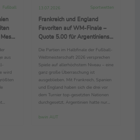
Fußball
Sportwetten
13.07.2026
ien
Frankreich und England
iten
Favoriten auf WM-Finale –
 Messi
Quote 5.00 für Argentiniens
kreich
Titelverteidigung – Tuchels
der
Die Partien im Halbfinale der Fußball-
z drei
Engländer gleichauf mit
ge aus
Weltmeisterschaft 2026 versprechen
Spanien
l-
Spiele auf allerhöchstem Niveau – eine
e wird
ganz große Überraschung ist
größten
ausgeblieben. Mit Frankreich, Spanien
de
und England haben sich die drei vor
dem Turnier top-gesetzten Nationen
ht
durchgesetzt, Argentinien hatte nur
orit ins
noch Portugal vor sich. Für einen Platz
bwin AUT
1:00 Uhr
im WM-Finale sieht
gegen
Sportwettenanbieter bwin Frankreich
ika, die
und England in der Favoritenrolle.
 erneut
Im ersten Semifinale am Dienstag (21