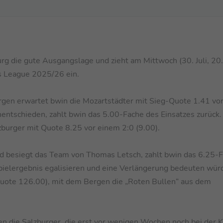
rg die gute Ausgangslage und zieht am Mittwoch (30. Juli, 20
ns League 2025/26 ein.
gen erwartet bwin die Mozartstädter mit Sieg-Quote 1.41 vo
unentschieden, zahlt bwin das 5.00-Fache des Einsatzes zurück.
zburger mit Quote 8.25 vor einem 2:0 (9.00).
d besiegt das Team von Thomas Letsch, zahlt bwin das 6.25-
pielergebnis egalisieren und eine Verlängerung bedeuten würd
Quote 126.00), mit dem Bergen die „Roten Bullen“ aus dem
en die Salzburger, die erst vor wenigen Wochen noch bei der