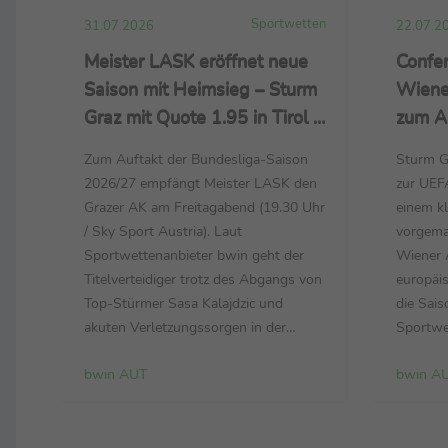
Sportwetten
31.07.2026
22.07.2
Meister LASK eröffnet neue
Confe
Saison mit Heimsieg – Sturm
Wiener
Graz mit Quote 1.95 in Tirol –
zum Au
RB Salzburg Favorit auf
Quote 
Zum Auftakt der Bundesliga-Saison
Sturm Gr
ersten Titel seit 2023
Rapid 
2026/27 empfängt Meister LASK den
zur UEF
Andor
Grazer AK am Freitagabend (19.30 Uhr
einem kl
/ Sky Sport Austria). Laut
vorgema
Sportwettenanbieter bwin geht der
Wiener 
Titelverteidiger trotz des Abgangs von
europäis
Top-Stürmer Sasa Kalajdzic und
die Sais
akuten Verletzungssorgen in der
Sportwe
Offensive mit Sieg-Quote 1.65 klar
die beid
bwin AUT
bwin A
favorisiert ins Auftaktspiel.
UEFA Co
Auffangen sollte den Abgang des
Aufgaben
Nationalspielers ausgerechnet der Ex-
ersten P
Grazer Ramiz Harakate, der sich im
am Donn