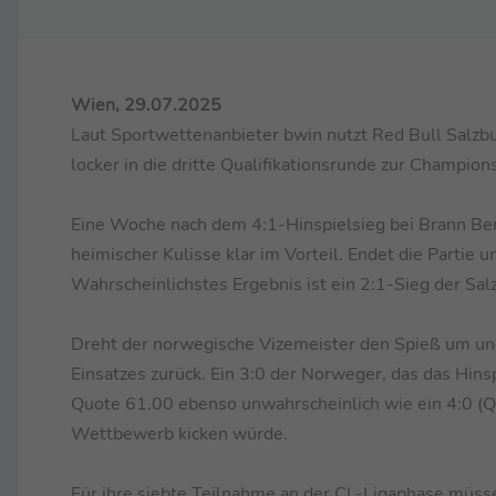
Wien, 29.07.2025
Laut Sportwettenanbieter bwin nutzt Red Bull Salzbu
locker in die dritte Qualifikationsrunde zur Champio
Eine Woche nach dem 4:1-Hinspielsieg bei Brann Ber
heimischer Kulisse klar im Vorteil. Endet die Partie 
Wahrscheinlichstes Ergebnis ist ein 2:1-Sieg der Sal
Dreht der norwegische Vizemeister den Spieß um un
Einsatzes zurück. Ein 3:0 der Norweger, das das Hins
Quote 61.00 ebenso unwahrscheinlich wie ein 4:0 (
Wettbewerb kicken würde.
Für ihre siebte Teilnahme an der CL-Ligaphase müss