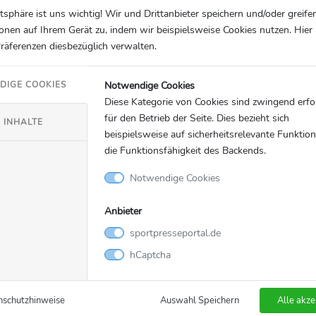
atsphäre ist uns wichtig! Wir und Drittanbieter speichern und/oder greife
onen auf Ihrem Gerät zu, indem wir beispielsweise Cookies nutzen. Hie
Präferenzen diesbezüglich verwalten.
de
Notwendige Cookies
DIGE COOKIES
Diese Kategorie von Cookies sind zwingend erfo
für den Betrieb der Seite. Dies bezieht sich
 INHALTE
beispielsweise auf sicherheitsrelevante Funktio
die Funktionsfähigkeit des Backends.
Notwendige Cookies
Anbieter
sportpresseportal.de
 plc, ein FTSE100-Unternehmen und eine der weltweit größten
s auch im stationären Geschäft tätig ist. Die Gruppe besitzt 
hCaptcha
 Sportwettenmarken gehören bwin, Bet.pt, Coral, Crystalbet, 
en gehören CasinoClub, Foxy Bingo, Gala, Gioco Digitale, Ni
nschutzhinweise
Auswahl Speichern
Alle akze
pe besitzt eine properitäre Technologie für alle ihre