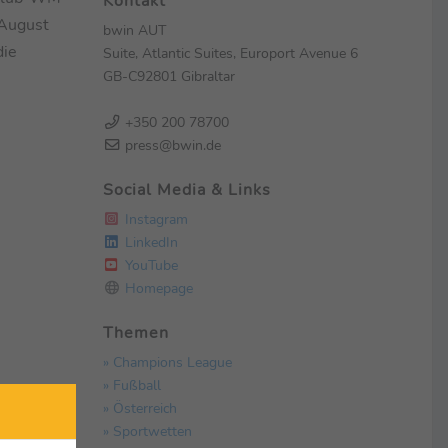
Kontakt
 August
bwin AUT
die
Suite, Atlantic Suites, Europort Avenue 6
GB-C92801 Gibraltar
+350 200 78700
press@bwin.de
Social Media & Links
Instagram
LinkedIn
YouTube
Homepage
Themen
» Champions League
» Fußball
» Österreich
» Sportwetten