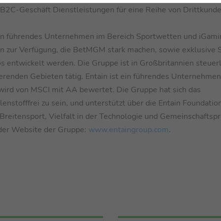
m B2C-Geschäft Dienstleistungen für eine Reihe von Drittkunde
in führendes Unternehmen im Bereich Sportwetten und iGami
ten zur Verfügung, die BetMGM stark machen, sowie exklusive 
os entwickelt werden. Die Gruppe ist in Großbritannien steuerl
ierenden Gebieten tätig. Entain ist ein führendes Unternehmen
ird von MSCI mit AA bewertet. Die Gruppe hat sich das
lenstofffrei zu sein, und unterstützt über die Entain Foundatio
g, Breitensport, Vielfalt in der Technologie und Gemeinschaftsp
 der Website der Gruppe:
www.entaingroup.com
.