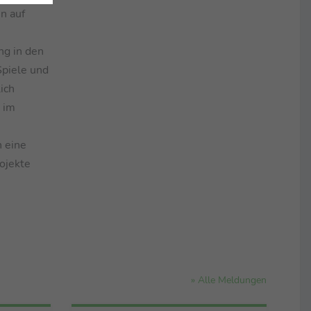
n auf
ng in den
Spiele und
ich
 im
n eine
rojekte
» Alle Meldungen