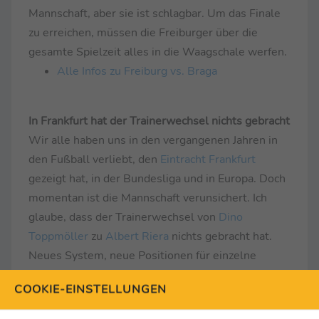
Mannschaft, aber sie ist schlagbar. Um das Finale
zu erreichen, müssen die Freiburger über die
gesamte Spielzeit alles in die Waagschale werfen.
Alle Infos zu Freiburg vs. Braga
In Frankfurt hat der Trainerwechsel nichts gebracht
Wir alle haben uns in den vergangenen Jahren in
den Fußball verliebt, den
Eintracht Frankfurt
gezeigt hat, in der Bundesliga und in Europa. Doch
momentan ist die Mannschaft verunsichert. Ich
glaube, dass der Trainerwechsel von
Dino
Toppmöller
zu
Albert Riera
nichts gebracht hat.
Neues System, neue Positionen für einzelne
Spieler, all das hat die Mannschaft nicht sicherer
COOKIE-EINSTELLUNGEN
gemacht, im Gegenteil.
Ritsu Doan
, der in
Frankfurt und vorher in Freiburg jahrelang auf