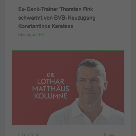
Ex-Genk-Trainer Thorsten Fink
schwärmt von BVB-Neuzugang
Konstantinos Karetsas
Sky Sport-PR
Fußball
03.08.2026