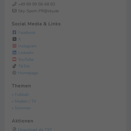
+49 89 99 58-68 83
Sky-Sport-PR@sky.de
Social Media & Links
Facebook
X
Instagram
LinkedIn
YouTube
TikTok
Homepage
Themen
» Fußball
» Medien / TV
» Stimmen
Aktionen
Download als TXT