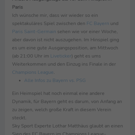
Paris
Ich wünsche mir, dass wir wieder so ein
spektakuläres Spiel zwischen den
FC Bayern
und
Paris Saint-Germain
sehen wie vor einer Woche,
aber davon ist nicht auszugehen. Im Hinspiel ging
es um eine gute Ausgangsposition, am Mittwoch
(ab 21:00 Uhr im
Liveticker
) geht es ums
Weiterkommen und den Einzug ins Finale in der
Champions League
.
Alle Infos zu Bayern vs. PSG
Ein Heimspiel hat noch einmal eine andere
Dynamik, für Bayern geht es darum, von Anfang an
zu zeigen, welch große Kraft in diesem Verein
steckt.
Sky Sport Experte Lothar Matthäus glaubt an einen
Sieg des FC Bayern im Champions League-