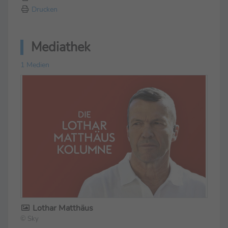
Drucken
Mediathek
1 Medien
Lothar Matthäus
© Sky