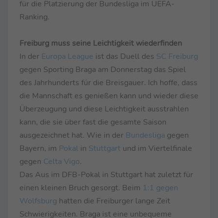
für die Platzierung der Bundesliga im UEFA-
Ranking.
Freiburg muss seine Leichtigkeit wiederfinden
In der
Europa League
ist das Duell des
SC Freiburg
gegen Sporting Braga am Donnerstag das Spiel
des Jahrhunderts für die Breisgauer. Ich hoffe, dass
die Mannschaft es genießen kann und wieder diese
Überzeugung und diese Leichtigkeit ausstrahlen
kann, die sie über fast die gesamte Saison
ausgezeichnet hat. Wie in der
Bundesliga
gegen
Bayern, im
Pokal
in
Stuttgart
und im Viertelfinale
gegen
Celta Vigo
.
Das Aus im DFB-Pokal in Stuttgart hat zuletzt für
einen kleinen Bruch gesorgt. Beim
1:1 gegen
Wolfsburg
hatten die Freiburger lange Zeit
Schwierigkeiten. Braga ist eine unbequeme