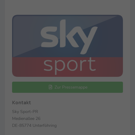
Zur Pressemappe
Kontakt
Sky Sport-PR
Medienallee 26
DE-85774 Unterföhring