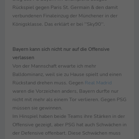
Rückspiel gegen Paris St. Germain & den damit
verbundenen Finaleinzug der Münchener in der
Königsklasse. Das erklärt er bei ''Sky90''.
Bayern kann sich nicht nur auf die Offensive
verlassen
Von der Mannschaft erwarte ich mehr
Balldominanz, weil sie zu Hause spielt und einen
Rückstand drehen muss. Gegen
Real Madrid
waren die Vorzeichen anders, Bayern durfte nur
nicht mit mehr als einem Tor verlieren. Gegen PSG
müssen sie gewinnen.
Im Hinspiel haben beide Teams ihre Stärken in der
Offensive gezeigt, aber PSG hat auch Schwächen in
der Defensive offenbart. Diese Schwächen muss