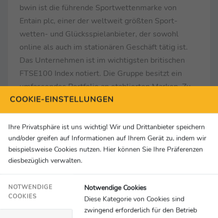
bwin ist die führende Sportwettenmarke von
Entain plc, einer der weltweit größten Sport-
wetten- und Glücksspielanbieter, der sowohl
online als auch im stationären Geschäft tätig ist.
Das Unternehmen ist im wichtigsten britischen
FTSE100 Index notiert. Die Gruppe besitzt ein
umfassendes Portfolio an etablierten Marken. Zu
COOKIE-EINSTELLUNGEN
den Sportwettenmarken gehören bwin, Coral,
Crystalbet, Eurobet, Ladbrokes, Neds und
Sportingbet. Zu den Glücksspielmarken gehören
Ihre Privatsphäre ist uns wichtig! Wir und Drittanbieter speichern
und/oder greifen auf Informationen auf Ihrem Gerät zu, indem wir
CasinoClub, Foxy Bingo, Gala, Gioco Digitale,
beispielsweise Cookies nutzen. Hier können Sie Ihre Präferenzen
Partypoker und Party-Casino. Die Gruppe besitzt
diesbezüglich verwalten.
proprietäre Technologie in allen ihren
Kernproduktvertikalen und bietet zusätzlich zu
Notwendige Cookies
NOTWENDIGE
ihrem B2C-Geschäft Dienstleistungen für eine
COOKIES
Diese Kategorie von Cookies sind
Reihe von Drittkunden auf B2B-Basis an. Die
zwingend erforderlich für den Betrieb
Gruppe betreibt auch ein Joint-Venture mit MGM