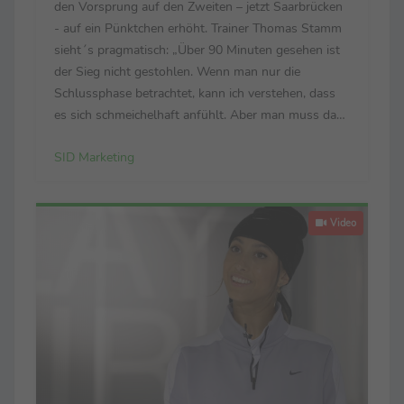
den Vorsprung auf den Zweiten – jetzt Saarbrücken
- auf ein Pünktchen erhöht. Trainer Thomas Stamm
sieht´s pragmatisch: „Über 90 Minuten gesehen ist
der Sieg nicht gestohlen. Wenn man nur die
Schlussphase betrachtet, kann ich verstehen, dass
es sich schmeichelhaft anfühlt. Aber man muss das
gesamte Spiel bewerten – und das ist für mich völlig
SID Marketing
in Ordnung.“ Sieht sein Pendant Heiner ...
Video