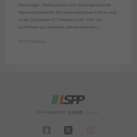
Rennsieger, Werkspiloten und vielversprechende
Nachwuchstalente: Die österreichischen Fahrer sind
in der Deutschen GT-Meisterschaft nicht nur
quantitativ gut vertreten, am kommenden
Wochenende (11.–13. Juni) zählt das Oktett beim
SID Marketing
Heimspiel auf dem Red Bull Ring zu den
Topfavoriten – und will die zehnjä...
Ein Angebot der