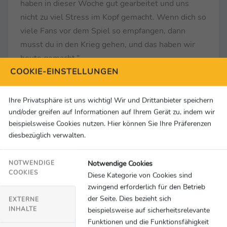
haben in dieser Woche gut gearbeitet und uns
nicht zu viel Stress im Kopf gemacht. Wenn dich so
viele Fans vor dem Spiel so empfangen, dann
musst du in den Krieg gehen, und das haben wir
heute gemacht.”
COOKIE-EINSTELLUNGEN
Timo Horn (Torhüter 1. FC Köln): „Es ist eine
Achterbahnfahrt der Gefühle gewesen. In der
Ihre Privatsphäre ist uns wichtig! Wir und Drittanbieter speichern
und/oder greifen auf Informationen auf Ihrem Gerät zu, indem wir
ersten Halbzeit war es noch ein Abtasten. Wir
beispielsweise Cookies nutzen. Hier können Sie Ihre Präferenzen
hatten zwei Halbchancen, die Fährmann gut hält. In
diesbezüglich verwalten.
der zweiten Halbzeit hätten wir das Spiel
sicherlich 4:0 gewinnen können. Wir hatten
Notwendige Cookies
NOTWENDIGE
unheimlich viele Chancen und sind am Ende
COOKIES
Diese Kategorie von Cookies sind
unheimlich viel Risiko gegangen und dafür belohnt
zwingend erforderlich für den Betrieb
worden.”
der Seite. Dies bezieht sich
EXTERNE
INHALTE
beispielsweise auf sicherheitsrelevante
Funktionen und die Funktionsfähigkeit
Jonas Hector (1. FC Köln): „Ich weiß nicht genau,