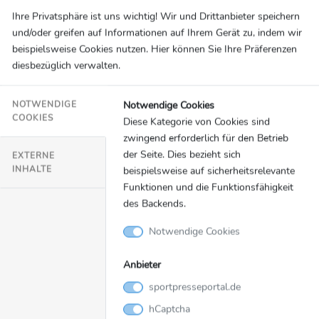
Ihre Privatsphäre ist uns wichtig! Wir und Drittanbieter speichern
folgt die Eventnight mit Get Together. Networking,
und/oder greifen auf Informationen auf Ihrem Gerät zu, indem wir
Austausch und neue Partnerschaften stehen im
beispielsweise Cookies nutzen. Hier können Sie Ihre Präferenzen
Mittelpunkt des Kongresstages.
diesbezüglich verwalten.
Am 28. April bildet die One Day Sales Academy
Notwendige Cookies
NOTWENDIGE
den Abschluss. Das Tagesseminar richtet sich an
COOKIES
Diese Kategorie von Cookies sind
Mitarbeitende, Führungskräfte und Entscheider im
zwingend erforderlich für den Betrieb
Vertrieb und setzt den Fokus auf Leadgenerierung,
der Seite. Dies bezieht sich
EXTERNE
INHALTE
beispielsweise auf sicherheitsrelevante
Mindset, Next Step Strategien und Kaltakquise im
Funktionen und die Funktionsfähigkeit
Sportbusiness.
des Backends.
Jetzt Anmelden unter:
www.sport-marke.at
Notwendige Cookies
Anbieter
Rückfrage für Medien & Akkreditierung
sportpresseportal.de
Gabriele Grießenböck // +41 76 834 5006
griessenboeck@esb-online.com
hCaptcha