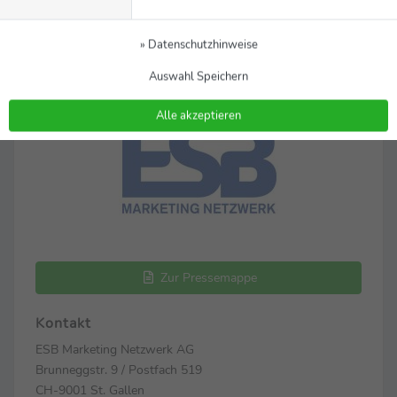
» Datenschutzhinweise
Auswahl Speichern
Alle akzeptieren
Zur Pressemappe
Kontakt
ESB Marketing Netzwerk AG
Brunneggstr. 9 / Postfach 519
CH-9001 St. Gallen