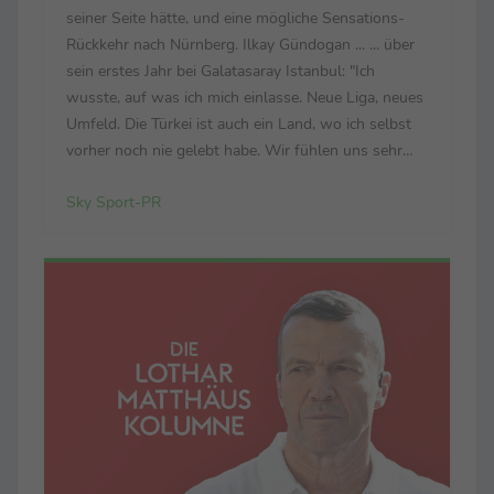
seiner Seite hätte, und eine mögliche Sensations-
Rückkehr nach Nürnberg. Ilkay Gündogan ... ... über
sein erstes Jahr bei Galatasaray Istanbul: "Ich
wusste, auf was ich mich einlasse. Neue Liga, neues
Umfeld. Die Türkei ist auch ein Land, wo ich selbst
vorher noch nie gelebt habe. Wir fühlen uns sehr
wohl. Wir sind sehr glücklich in der Stadt. Der Klub
Sky Sport-PR
hat ein enormes Potenzial, ...