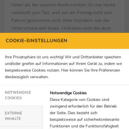
höher als bei unseren Konkurrenten. Es war heute
vielleicht zum Teil, weil wir am Freitag nicht zum
Fahren gekommen sind. Aber trotzdem war der
Unterschied sehr krass. Und dann noch die doch
sehr harten Strafen. Das war eine Überreaktion auf
COOKIE-EINSTELLUNGEN
das, was rund um Austin passiert ist. Wir waren
weder mit dem Medium-Reifen noch mit dem
Ihre Privatsphäre ist uns wichtig! Wir und Drittanbieter speichern
harten Reifen vom Speed her nur irgendwo in der
und/oder greifen auf Informationen auf Ihrem Gerät zu, indem wir
Nähe von Ferrari. Gerade zum Schluss war es
beispielsweise Cookies nutzen. Hier können Sie Ihre Präferenzen
unglaublich, was Lando Norris für Zeiten hingelegt
diesbezüglich verwalten.
hat.“
... zu den Strafen gegen Max Verstappen:
„Es gibt
Notwendige Cookies
NOTWENDIGE
fünf Sekunden und es gibt zehn Sekunden.
COOKIES
Diese Kategorie von Cookies sind
Zweimal zehn Sekunden finde ich extrem hart.“
zwingend erforderlich für den Betrieb
der Seite. Dies bezieht sich
... zum Überholmanöver von Carlos Sainz gegen
EXTERNE
INHALTE
beispielsweise auf sicherheitsrelevante
Max Verstappen:
„Der Engine-Mode war nicht
Funktionen und die Funktionsfähigkeit