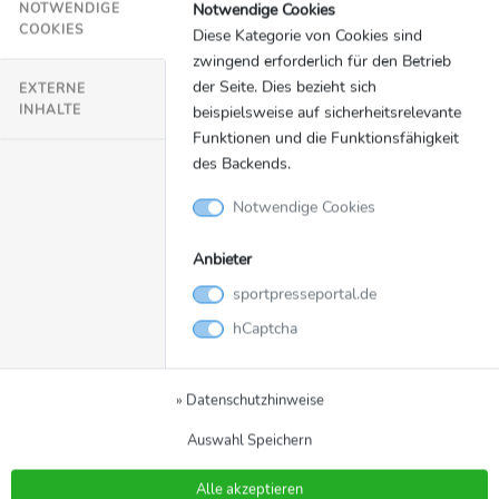
Notwendige Cookies
NOTWENDIGE
Interview mit dem FC St. Pauli
COOKIES
Diese Kategorie von Cookies sind
© DFB Stiftung Sepp Herberger
zwingend erforderlich für den Betrieb
der Seite. Dies bezieht sich
EXTERNE
INHALTE
beispielsweise auf sicherheitsrelevante
Funktionen und die Funktionsfähigkeit
des Backends.
Notwendige Cookies
Anbieter
sportpresseportal.de
hCaptcha
Blindenfußball-Bundesliga: Finale in Bonn -
Interview Dirk Janotta und Bernd Neuendorf
» Datenschutzhinweise
© DFB Stiftung Sepp Herberger
Auswahl Speichern
Alle akzeptieren