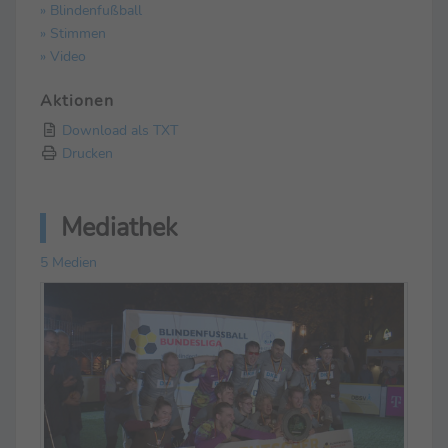
» Blindenfußball
» Stimmen
» Video
Aktionen
Download als TXT
Drucken
Mediathek
5 Medien