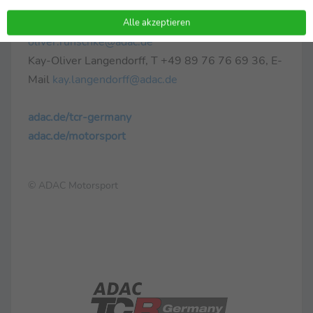
ADAC e.V.
Oliver Runschke, T +49 89 76 76 69 65, E-Mail
Alle akzeptieren
oliver.runschke@adac.de
Kay-Oliver Langendorff, T +49 89 76 76 69 36, E-
Mail
kay.langendorff@adac.de
adac.de/tcr-germany
adac.de/motorsport
© ADAC Motorsport