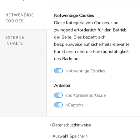
22.-24.04.2022: Oschersleben ADAC GT Masters
20.-22.05.2022: Red Bull Ring ADAC GT Masters
Notwendige Cookies
NOTWENDIGE
COOKIES
Diese Kategorie von Cookies sind
17.-19.06.2022: Salzburgring ADAC Racing
zwingend erforderlich für den Betrieb
Weekend
der Seite. Dies bezieht sich
EXTERNE
05.-07.08.2022: Nürburgring ADAC GT Masters
INHALTE
beispielsweise auf sicherheitsrelevante
19.-21.08.2022: Lausitzring ADAC GT Masters
Funktionen und die Funktionsfähigkeit
23.-25.09.2022: Sachsenring ADAC GT Masters
des Backends.
21.-23.10.2022: Hockenheimring ADAC GT
Notwendige Cookies
Masters
Anbieter
sportpresseportal.de
Pressekontakt
hCaptcha
ADAC TCR Germany
Marcel Nieveler, SID Marketing, T +49 170 44 59
136, E-Mail
adac-motorsport@sid-marketing.de
» Datenschutzhinweise
Auswahl Speichern