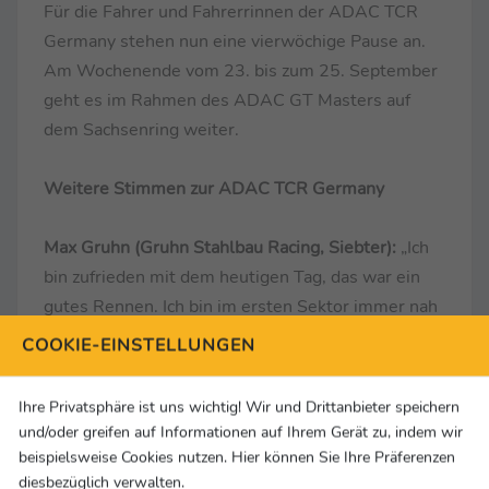
Für die Fahrer und Fahrerrinnen der ADAC TCR
Germany stehen nun eine vierwöchige Pause an.
Am Wochenende vom 23. bis zum 25. September
geht es im Rahmen des ADAC GT Masters auf
dem Sachsenring weiter.
Weitere Stimmen zur ADAC TCR Germany
Max Gruhn (Gruhn Stahlbau Racing, Siebter):
„Ich
bin zufrieden mit dem heutigen Tag, das war ein
gutes Rennen. Ich bin im ersten Sektor immer nah
an Roland Hertner rangekommen, hatte aber dann
COOKIE-EINSTELLUNGEN
Probleme beim beschleunigen. Dennoch war es
heite ein guter Tag.“
Ihre Privatsphäre ist uns wichtig! Wir und Drittanbieter speichern
und/oder greifen auf Informationen auf Ihrem Gerät zu, indem wir
Termine der ADAC TCR Germany 2022,
beispielsweise Cookies nutzen. Hier können Sie Ihre Präferenzen
diesbezüglich verwalten.
Änderungen vorbehalten: