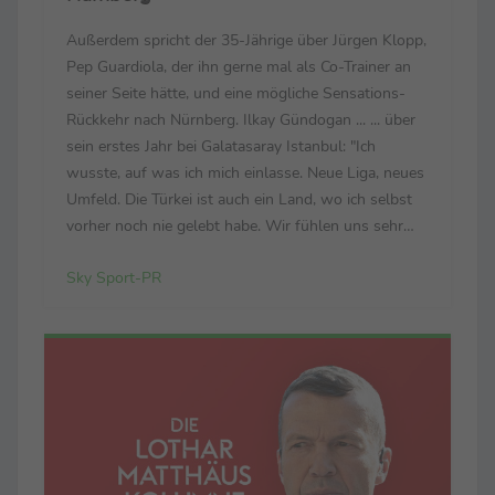
Außerdem spricht der 35-Jährige über Jürgen Klopp,
Pep Guardiola, der ihn gerne mal als Co-Trainer an
seiner Seite hätte, und eine mögliche Sensations-
Rückkehr nach Nürnberg. Ilkay Gündogan ... ... über
sein erstes Jahr bei Galatasaray Istanbul: "Ich
wusste, auf was ich mich einlasse. Neue Liga, neues
Umfeld. Die Türkei ist auch ein Land, wo ich selbst
vorher noch nie gelebt habe. Wir fühlen uns sehr
wohl. Wir sind sehr glücklich in der Stadt. Der Klub
Sky Sport-PR
hat ein enormes Potenzial, ...