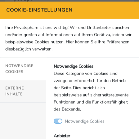
… zum Vergleich mit seinem Bruder:
„Grüße gehen
COOKIE-EINSTELLUNGEN
auf jeden Fall raus. Aber er war über die Karriere
hinweg natürlich ein Stück weit torgefährlicher,
Ihre Privatsphäre ist uns wichtig! Wir und Drittanbieter speichern
von daher bin ich da noch ein bisschen in der
und/oder greifen auf Informationen auf Ihrem Gerät zu, indem wir
Aufholjagd.“
beispielsweise Cookies nutzen. Hier können Sie Ihre Präferenzen
diesbezüglich verwalten.
… zur Feier mit den Fans:
„Natürlich sehr, sehr
schön. Wir hatten lange keinen Sieg mehr, ich
Notwendige Cookies
NOTWENDIGE
glaube seit Mitte Dezember gegen Leipzig. Von
COOKIES
Diese Kategorie von Cookies sind
daher ist das heute schon Balsam für die Seele.“
zwingend erforderlich für den Betrieb
der Seite. Dies bezieht sich
EXTERNE
Aljoscha Kemlein (1. FC Union Berlin)
INHALTE
beispielsweise auf sicherheitsrelevante
… zum Gefühl nach dem Sieg:
„Tut super gut. Wir
Funktionen und die Funktionsfähigkeit
haben lange auf diesen Moment gewartet und viel
des Backends.
dafür gearbeitet. Heute hat es sich endlich
Notwendige Cookies
belohnt. Das fühlt sich super an.“
… zu seinem ersten Assist im 38. Bundesligaspiel:
Anbieter